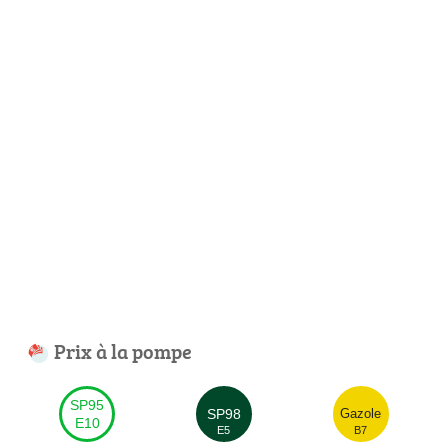
Prix à la pompe
SP95
SP98
Gazole
E10
E5
B7