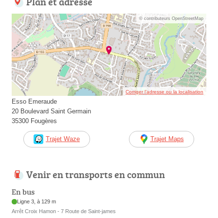
Plan et adresse
© contributeurs OpenStreetMap
Corriger l’adresse ou la localisation
Esso Emeraude
20 Boulevard Saint Germain
35300 Fougères
Trajet Waze
Trajet Maps
Venir en transports en commun
En bus
Ligne 3, à 129 m
Arrêt Croix Hamon - 7 Route de Saint-james