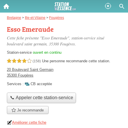
Gazole :
Bretagne
>
Ille-et-Vilaine
>
Fougères
Esso Emeraude
Disponible
Épuisé
Cette fiche présente "Esso Emeraude", station-service situé
SP 98 :
boulevard saint germain
, 35300 Fougères.
Disponible
Épuisé
Station-service
ouvert en continu
Une personne
recommande
cette station.
4,0 étoiles sur 5
(158)
SP 95 :
20 Boulevard Saint Germain
Disponible
Épuisé
35300 Fougères
Services :
CB acceptée
📞 Appeler cette station-service
Je recommande
Fermer
Améliorer cette fiche