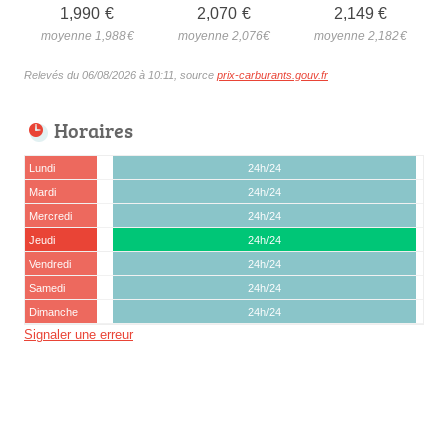
1,990
€
2,070
€
2,149
€
moyenne 1,988
€
moyenne 2,076
€
moyenne 2,182
€
Relevés du 06/08/2026 à 10:11, source
prix-carburants.gouv.fr
Horaires
Lundi
24h/24
Mardi
24h/24
Mercredi
24h/24
Jeudi
24h/24
Vendredi
24h/24
Samedi
24h/24
Dimanche
24h/24
Signaler une erreur