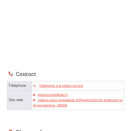
Contact
Téléphone
Téléphoner à la station-service
www.essofuelfinder.fr
Site web
stations-esso.northatlantic.fr/l/fougeres/20-bis-boulevard-sa
int-germain/eup_185695