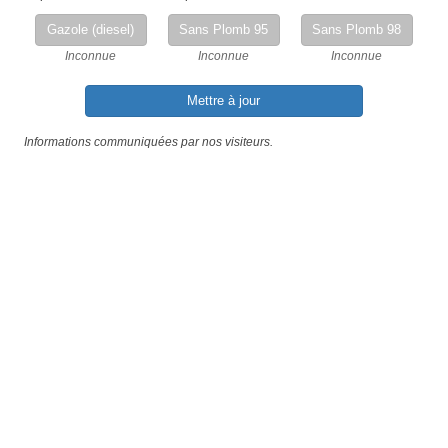
Gazole (diesel)
Sans Plomb 95
Sans Plomb 98
Inconnue
Inconnue
Inconnue
Mettre à jour
Informations communiquées par nos visiteurs.