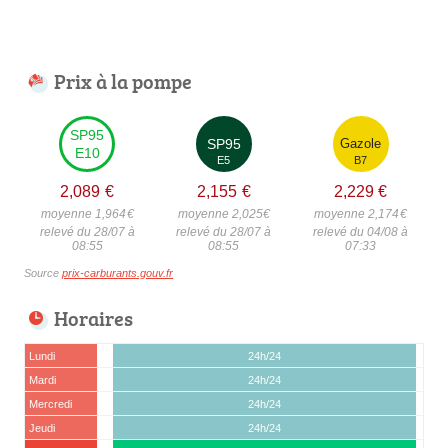
Prix à la pompe
SP95
SP95
Gazole
E10
E5
B7
2,089
€
2,155
€
2,229
€
moyenne 1,964
€
moyenne 2,025
€
moyenne 2,174
€
relevé du 28/07 à
relevé du 28/07 à
relevé du 04/08 à
08:55
08:55
07:33
Source
prix-carburants.gouv.fr
Horaires
Lundi
24h/24
Mardi
24h/24
Mercredi
24h/24
Jeudi
24h/24