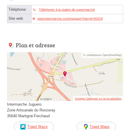
Téléphone
Téléphoner à la station de supermarché
Site web
www.intermarche.com/magasin?pdvref=50319
Plan et adresse
© contributeurs OpenStreetMap
Corriger l’adresse ou la localisation
Intermarche Juguero
Zone Artisanale du Ronzeray
35640 Martigné-Ferchaud
Trajet Waze
Trajet Maps