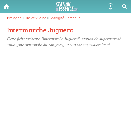
Gazole :
Bretagne
>
Ille-et-Vilaine
>
Martigné-Ferchaud
Intermarche Juguero
Disponible
Épuisé
Cette fiche présente "Intermarche Juguero", station de supermarché
SP 98 :
situé
zone artisanale du ronzeray
, 35640 Martigné-Ferchaud.
Disponible
Épuisé
SP 95 :
Disponible
Épuisé
Fermer