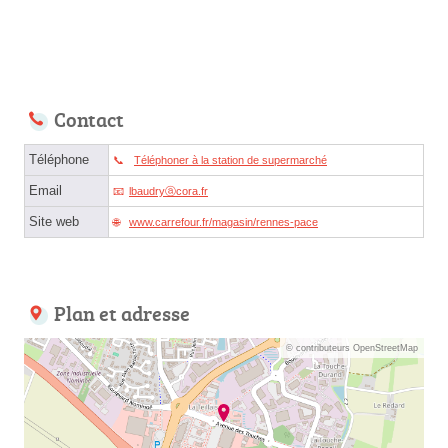
Contact
Téléphone
Téléphoner à la station de supermarché
Email
lbaudryⓐcora.fr
Site web
www.carrefour.fr/magasin/rennes-pace
Plan et adresse
© contributeurs OpenStreetMap