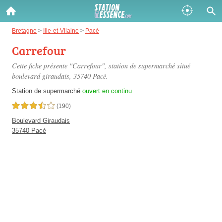
Gazole :
Bretagne
>
Ille-et-Vilaine
>
Pacé
Carrefour
Disponible
Épuisé
Cette fiche présente "Carrefour", station de supermarché situé
SP 98 :
boulevard giraudais
, 35740 Pacé.
Disponible
Épuisé
Station de supermarché
ouvert en continu
3,5 étoiles sur 5
(190)
SP 95 :
Boulevard Giraudais
Disponible
Épuisé
35740 Pacé
Fermer