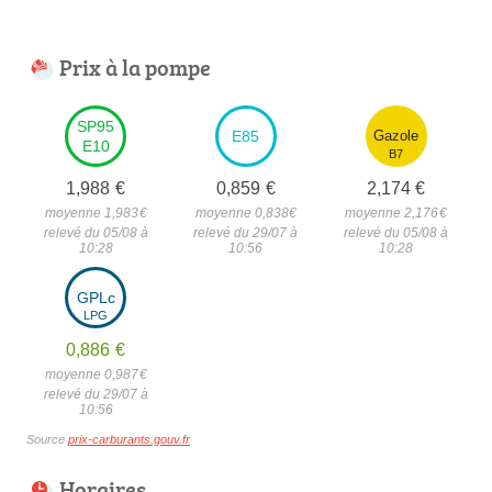
Prix à la pompe
SP95
E85
Gazole
E10
B7
1,988
€
0,859
€
2,174
€
moyenne 1,983
€
moyenne 0,838
€
moyenne 2,176
€
relevé du 05/08 à
relevé du 29/07 à
relevé du 05/08 à
10:28
10:56
10:28
GPLc
LPG
0,886
€
moyenne 0,987
€
relevé du 29/07 à
10:56
Source
prix-carburants.gouv.fr
Horaires