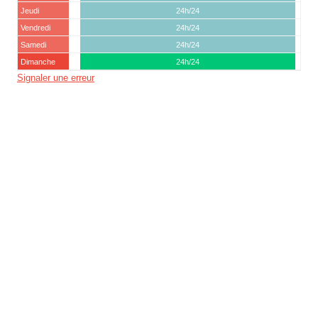
Jeudi
24h/24
Vendredi
24h/24
Samedi
24h/24
Dimanche
24h/24
Signaler une erreur