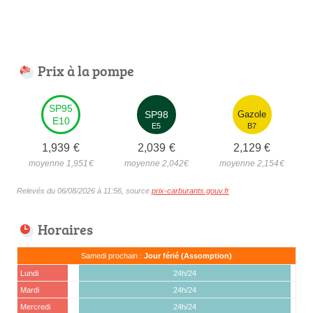
Prix à la pompe
SP95
SP98
Gazole
E10
E5
B7
1,939
€
2,039
€
2,129
€
moyenne 1,951
€
moyenne 2,042
€
moyenne 2,154
€
Relevés du 06/08/2026 à 11:56, source
prix-carburants.gouv.fr
Horaires
Samedi prochain :
Jour férié (Assomption)
Lundi
24h/24
Mardi
24h/24
Mercredi
24h/24