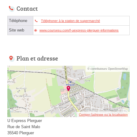
Contact
Téléphone
Téléphoner à la station de supermarché
Site web
www.coursesu.com/f-uexpress-plerguer-informations
Plan et adresse
© contributeurs OpenStreetMap
Corriger l’adresse ou la localisation
U Express Plerguer
Rue de Saint Malo
35540 Plerguer