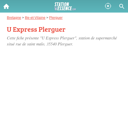
Gazole :
Bretagne
>
Ille-et-Vilaine
>
Plerguer
U Express Plerguer
Disponible
Épuisé
Cette fiche présente "U Express Plerguer", station de supermarché
SP 98 :
situé
rue de saint malo
, 35540 Plerguer.
Disponible
Épuisé
SP 95 :
Disponible
Épuisé
Fermer