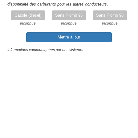
disponibilité des carburants pour les autres conducteurs.
Gazole (diesel)
Sans Plomb 95
Sans Plomb 98
Inconnue
Inconnue
Inconnue
Mettre à jour
Informations communiquées par nos visiteurs.