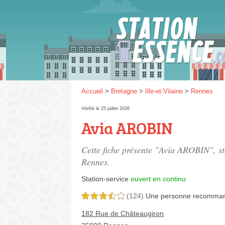
Gaz
SP 9
Accueil
>
Bretagne
>
Ille-et-Vilaine
>
Rennes
Vérifié le 25 juillet 2026
Avia AROBIN
SP 9
Cette fiche présente "Avia AROBIN", st
Rennes.
Station-service
ouvert en continu
(124)
Une personne
recomma
3,5 étoiles sur 5
182 Rue de Châteaugiron