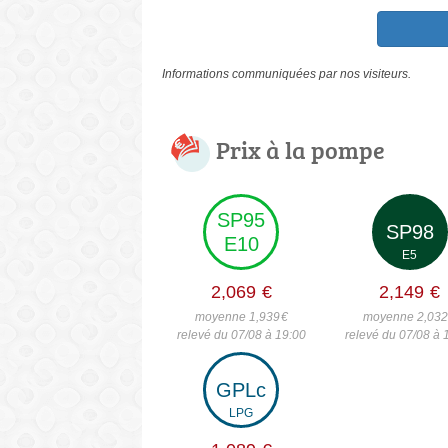
Informations communiquées par nos visiteurs.
Prix à la pompe
SP95
SP98
E10
E5
2,069
€
2,149
€
moyenne 1,939
€
moyenne 2,03
relevé du 07/08 à 19:00
relevé du 07/08 à 
GPLc
LPG