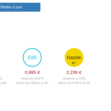
Mettre à jour
E85
Gazole
B7
0,995
€
2,239
€
2
€
moyenne 0,837
€
moyenne 2,135
€
19:00
relevé du 13/06 à 11:50
relevé du 07/08 à 19:00