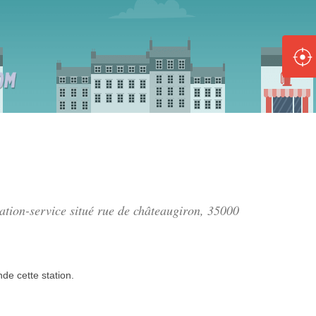
ole :
Disponible
Épuisé
8 :
Disponible
Épuisé
5 :
ation-service situé
rue de châteaugiron
, 35000
Disponible
Épuisé
nde
cette station.
Fe