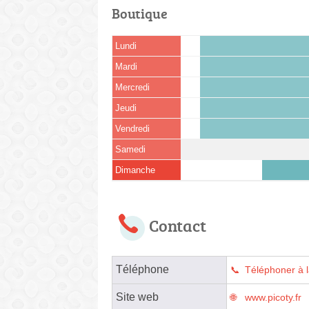
Boutique
Lundi
Mardi
Mercredi
Jeudi
Vendredi
Samedi
Dimanche
Contact
Téléphone
Téléphoner à l
Site web
www.picoty.fr