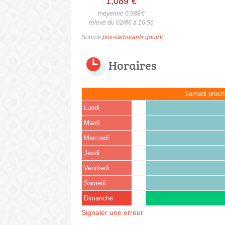
1,089
€
moyenne 0,988
€
relevé du 02/06 à 16:56
Source
prix-carburants.gouv.fr
Horaires
Samedi proch
Lundi
Mardi
Mercredi
Jeudi
Vendredi
Samedi
Dimanche
Signaler une erreur