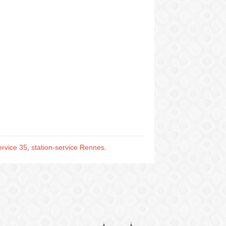
ervice 35
,
station-service Rennes
.