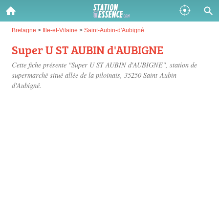
Gazole :
Bretagne
>
Ille-et-Vilaine
>
Saint-Aubin-d'Aubigné
Super U ST AUBIN d'AUBIGNE
Disponible
Épuisé
Cette fiche présente "Super U ST AUBIN d'AUBIGNE", station de
SP 98 :
supermarché situé
allée de la piloinais
, 35250 Saint-Aubin-
d'Aubigné.
Disponible
Épuisé
SP 95 :
Disponible
Épuisé
Fermer