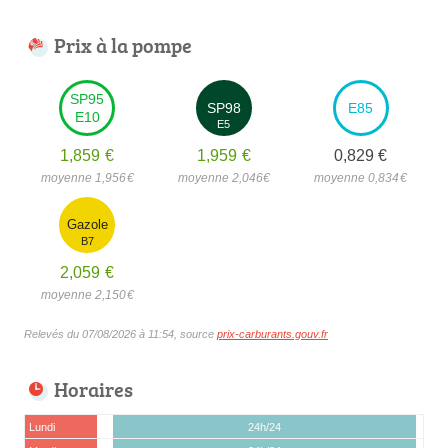
Prix à la pompe
SP95
SP98
E85
E10
E5
1,859
€
1,959
€
0,829
€
moyenne 1,956
€
moyenne 2,046
€
moyenne 0,834
€
Gazole
B7
2,059
€
moyenne 2,150
€
Relevés du 07/08/2026 à 11:54, source
prix-carburants.gouv.fr
Horaires
Lundi
24h/24