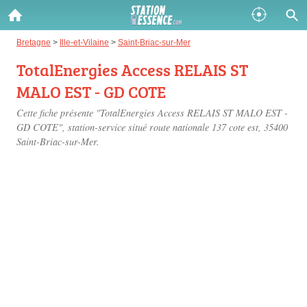
Gazole :
Bretagne
>
Ille-et-Vilaine
>
Saint-Briac-sur-Mer
TotalEnergies Access RELAIS ST
Disponible
Épuisé
MALO EST - GD COTE
SP 98 :
Cette fiche présente "TotalEnergies Access RELAIS ST MALO EST -
Disponible
Épuisé
GD COTE", station-service situé
route nationale 137 cote est
, 35400
Saint-Briac-sur-Mer.
SP 95 :
Disponible
Épuisé
Fermer