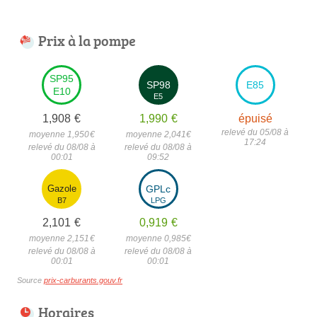
Prix à la pompe
SP95
SP98
E85
E10
E5
1,908
€
1,990
€
épuisé
relevé du 05/08 à
moyenne 1,950
€
moyenne 2,041
€
17:24
relevé du 08/08 à
relevé du 08/08 à
00:01
09:52
Gazole
GPLc
B7
LPG
2,101
€
0,919
€
moyenne 2,151
€
moyenne 0,985
€
relevé du 08/08 à
relevé du 08/08 à
00:01
00:01
Source
prix-carburants.gouv.fr
Horaires