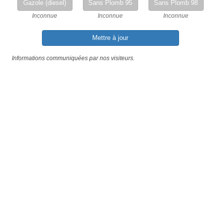
Gazole (diesel)
Sans Plomb 95
Sans Plomb 98
Inconnue
Inconnue
Inconnue
Mettre à jour
Informations communiquées par nos visiteurs.