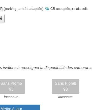
MR
(parking, entrée adaptée)
,
CB acceptée
,
relais colis
hé
 invitons à renseigner la disponibilité des carburants
Sans Plomb
Sans Plomb
95
98
Inconnue
Inconnue
Mettre à jour