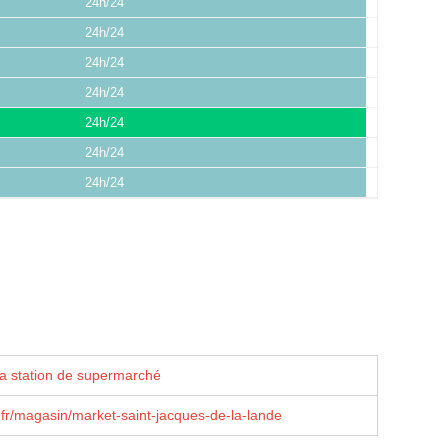
24h/24
24h/24
24h/24
24h/24
24h/24
24h/24
24h/24
la station de supermarché
fr/magasin/market-saint-jacques-de-la-lande