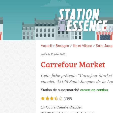
Gaz
SP 9
Accueil
>
Bretagne
>
Ille-et-Vilaine
>
Saint-Jacqu
Vérifié le 20 juillet 2026
Carrefour Market
SP 9
Cette fiche présente "Carrefour Market
claudel
, 35136 Saint-Jacques-de-la-La
Station de supermarché
ouvert en continu
(798)
3,5 étoiles sur 5
14 Cours Camille Claudel