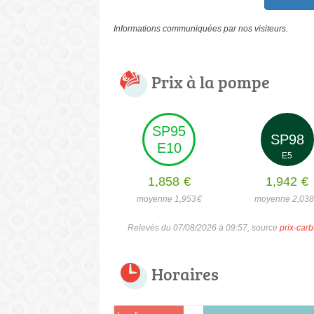
Informations communiquées par nos visiteurs.
Prix à la pompe
SP95
SP98
E10
E5
1,858
€
1,942
€
moyenne 1,953
€
moyenne 2,03
Relevés du 07/08/2026 à 09:57, source
prix-carb
Horaires