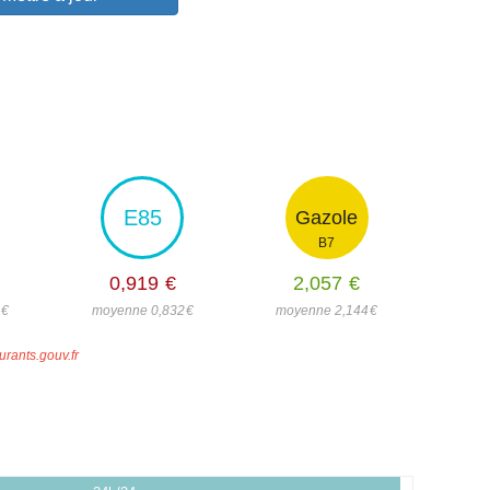
E85
Gazole
B7
0,919
€
2,057
€
8
€
moyenne 0,832
€
moyenne 2,144
€
urants.gouv.fr