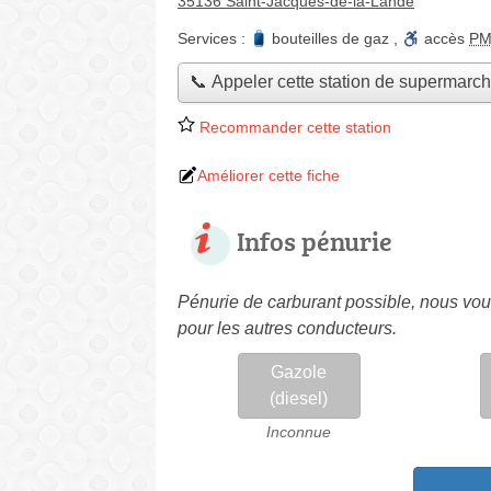
35136 Saint-Jacques-de-la-Lande
Services :
bouteilles de gaz
,
accès
P
📞 Appeler cette station de supermarc
Recommander cette station
Améliorer cette fiche
Infos pénurie
Pénurie de carburant possible, nous vous
pour les autres conducteurs.
Gazole
(diesel)
Inconnue