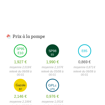
Prix à la pompe
SP95
SP98
E85
E10
E5
1,927
€
1,990
€
0,869
€
moyenne 2,018
€
moyenne 2,107
€
moyenne 0,871
€
relevé du 06/08 à
relevé du 05/08 à
relevé du 06/08 à
00:01
00:01
00:01
Gazole
GPLc
B7
LPG
2,146
€
0,976
€
moyenne 2,199
€
moyenne 1,051
€