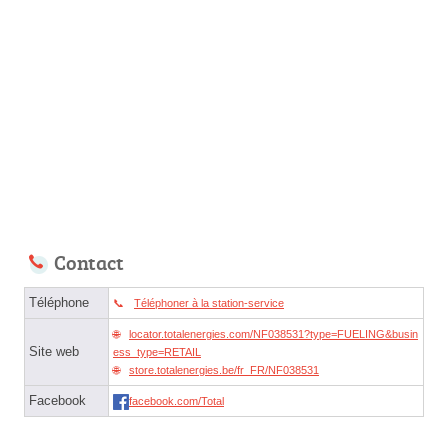
Contact
Téléphone
Téléphoner à la station-service
locator.totalenergies.com/NF038531?type=FUELING&busin
Site web
ess_type=RETAIL
store.totalenergies.be/fr_FR/NF038531
Facebook
facebook.com/Total