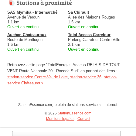
Stations à proximité
SAS Mymika - Intermarché
Sa Chirault
Avenue de Verdun
Allee des Maisons Rouges
1.1 km
1.5 km
Ouvert en continu
Ouvert en continu
Auchan Chateauroux
Total Access Carrefour
Route de Montluçon
Parking Carrefour Centre Ville
1.6 km
2.1 km
Ouvert en continu
Ouvert en continu
Retrouvez cette page "TotalEnergies Access RELAIS DE TOUT
VENT Route Nationale 20 - Rocade Sud" en partant des liens :
station-service Centre-Val de Loire
,
station-service 36
,
station-
service Châteauroux
.
StationEssence.com, le plein de stations-service sur internet.
© 2026
StationEssence.com
Mentions légales
-
Contact