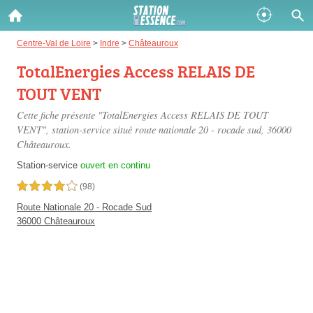
Gazole :
Centre-Val de Loire
>
Indre
>
Châteauroux
TotalEnergies Access RELAIS DE
Disponible
Épuisé
TOUT VENT
SP 98 :
Cette fiche présente "TotalEnergies Access RELAIS DE TOUT
Disponible
Épuisé
VENT", station-service situé
route nationale 20 - rocade sud
, 36000
Châteauroux.
SP 95 :
Station-service
ouvert en continu
Disponible
Épuisé
4,0 étoiles sur 5
(98)
Route Nationale 20 - Rocade Sud
36000 Châteauroux
Fermer