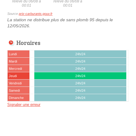
relevé du 06/08 à
relevé du 06/08 à
00:01
00:01
Source
prix-carburants.gouv.fr
La station ne distribue plus de sans plomb 95 depuis le
12/05/2026.
Horaires
Lundi
24h/24
Mardi
24h/24
Mercredi
24h/24
Jeudi
24h/24
Vendredi
24h/24
Samedi
24h/24
Dimanche
24h/24
Signaler une erreur