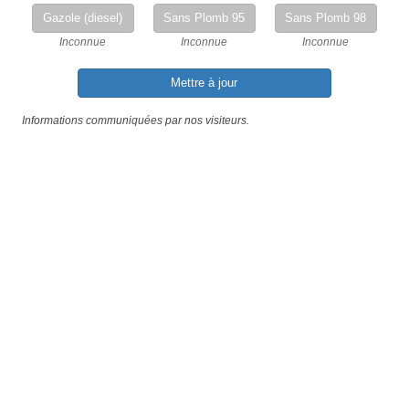
Gazole (diesel)
Sans Plomb 95
Sans Plomb 98
Inconnue
Inconnue
Inconnue
Mettre à jour
Informations communiquées par nos visiteurs.