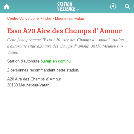
Gazole :
Centre-Val de Loire
>
Indre
>
Meunet-sur-Vatan
Esso A20 Aire des Champs d' Amour
Disponible
Épuisé
Cette fiche présente "Esso A20 Aire des Champs d' Amour", station
SP 98 :
d'autoroute situé
a20 aire des champs d' amour
, 36150 Meunet-sur-
Vatan.
Disponible
Épuisé
Station d'autoroute
ouvert en continu
SP 95 :
2 personnes
recommandent
cette station.
Disponible
Épuisé
A20 Aire des Champs d' Amour
36150 Meunet-sur-Vatan
Fermer