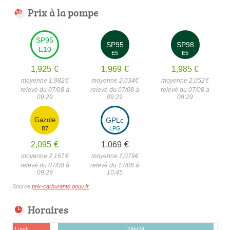
Prix à la pompe
SP95
SP95
SP98
E10
E5
E5
1,925
€
1,969
€
1,985
€
moyenne 1,982
€
moyenne 2,034
€
moyenne 2,052
€
relevé du 07/08 à
relevé du 07/08 à
relevé du 07/08 à
09:29
09:29
09:29
Gazole
GPLc
B7
LPG
2,095
€
1,069
€
moyenne 2,161
€
moyenne 1,079
€
relevé du 07/08 à
relevé du 17/06 à
09:29
10:45
Source
prix-carburants.gouv.fr
Horaires
Lundi
24h/24