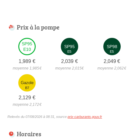
Prix à la pompe
SP95
SP95
SP98
E10
E5
E5
1,989
€
2,039
€
2,049
€
moyenne 1,985
€
moyenne 2,015
€
moyenne 2,062
€
Gazole
B7
2,129
€
moyenne 2,172
€
Relevés du 07/08/2026 à 08:31, source
prix-carburants.gouv.fr
Horaires