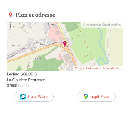
Plan et adresse
© contributeurs OpenStreetMap
Corriger l’adresse ou la localisation
Leclerc SOLODIS
La Cloutiere Perrusson
37600 Loches
Trajet Waze
Trajet Maps