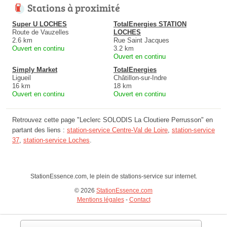
Stations à proximité
Super U LOCHES
TotalEnergies STATION
Route de Vauzelles
LOCHES
2.6 km
Rue Saint Jacques
Ouvert en continu
3.2 km
Ouvert en continu
Simply Market
TotalEnergies
Ligueil
Châtillon-sur-Indre
16 km
18 km
Ouvert en continu
Ouvert en continu
Retrouvez cette page "Leclerc SOLODIS La Cloutiere Perrusson" en
partant des liens :
station-service Centre-Val de Loire
,
station-service
37
,
station-service Loches
.
StationEssence.com, le plein de stations-service sur internet.
© 2026
StationEssence.com
Mentions légales
-
Contact