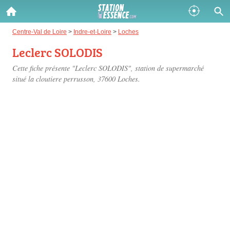
Gazole :
Centre-Val de Loire
>
Indre-et-Loire
>
Loches
Leclerc SOLODIS
Disponible
Épuisé
Cette fiche présente "Leclerc SOLODIS", station de supermarché
SP 98 :
situé
la cloutiere perrusson
, 37600 Loches.
Disponible
Épuisé
SP 95 :
Disponible
Épuisé
Fermer