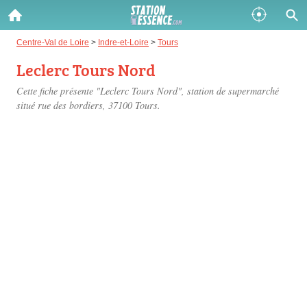
Gazole :
Centre-Val de Loire
>
Indre-et-Loire
>
Tours
Leclerc Tours Nord
Disponible
Épuisé
Cette fiche présente "Leclerc Tours Nord", station de supermarché
SP 98 :
situé
rue des bordiers
, 37100 Tours.
Disponible
Épuisé
SP 95 :
Disponible
Épuisé
Fermer