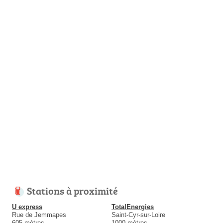
Stations à proximité
U express
TotalEnergies
Rue de Jemmapes
Saint-Cyr-sur-Loire
605 mètres
1000 mètres