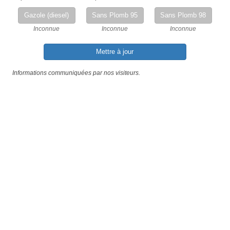
Gazole (diesel)
Sans Plomb 95
Sans Plomb 98
Inconnue
Inconnue
Inconnue
Mettre à jour
Informations communiquées par nos visiteurs.