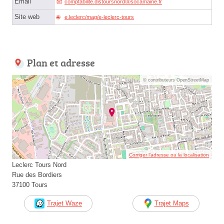
Email
comptabilite.distoursnordⓐsocamaine.fr
Site web
e.leclerc/mag/e-leclerc-tours
Plan et adresse
© contributeurs OpenStreetMap
Corriger l’adresse ou la localisation
Leclerc Tours Nord
Rue des Bordiers
37100 Tours
Trajet Waze
Trajet Maps