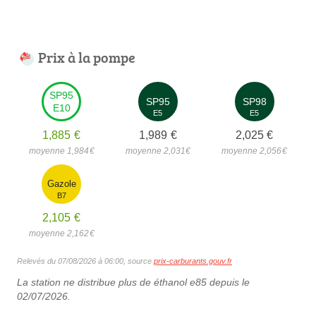
Prix à la pompe
SP95
SP95
SP98
E10
E5
E5
1,885
€
1,989
€
2,025
€
moyenne 1,984
€
moyenne 2,031
€
moyenne 2,056
€
Gazole
B7
2,105
€
moyenne 2,162
€
Relevés du 07/08/2026 à 06:00, source
prix-carburants.gouv.fr
La station ne distribue plus de éthanol e85 depuis le
02/07/2026.