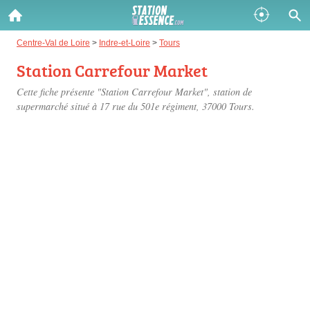
Gazole :
Centre-Val de Loire
>
Indre-et-Loire
>
Tours
Station Carrefour Market
Disponible
Épuisé
Cette fiche présente "Station Carrefour Market", station de
SP 98 :
supermarché situé
à 17 rue du 501e régiment
, 37000 Tours.
Disponible
Épuisé
SP 95 :
Disponible
Épuisé
Fermer