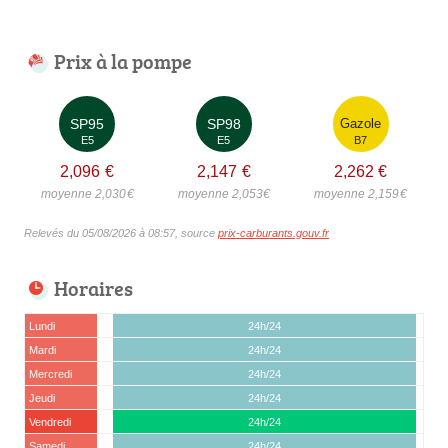
Prix à la pompe
SP95
SP98
Gazole
E5
E5
B7
2,096
€
2,147
€
2,262
€
moyenne 2,030
€
moyenne 2,053
€
moyenne 2,159
€
Relevés du 05/08/2026 à 08:57, source
prix-carburants.gouv.fr
Horaires
Lundi
24h/24
Mardi
24h/24
Mercredi
24h/24
Jeudi
24h/24
Vendredi
24h/24
Samedi
24h/24