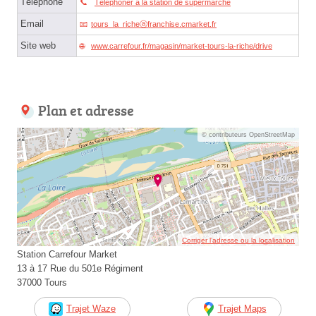
Téléphone
Téléphoner à la station de supermarché
Email
tours_la_richeⓐfranchise.cmarket.fr
Site web
www.carrefour.fr/magasin/market-tours-la-riche/drive
Plan et adresse
© contributeurs OpenStreetMap
Corriger l’adresse ou la localisation
Station Carrefour Market
13 à 17 Rue du 501e Régiment
37000 Tours
Trajet Waze
Trajet Maps