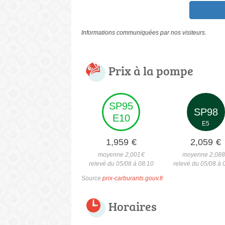
Informations communiquées par nos visiteurs.
Prix à la pompe
SP95
SP98
E10
E5
1,959
€
2,059
€
moyenne 2,001
€
moyenne 2,08
relevé du 05/08 à 08:10
relevé du 05/08 à 
Source
prix-carburants.gouv.fr
Horaires