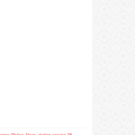
vergne-Rhône-Alpes
,
station-service 38
,