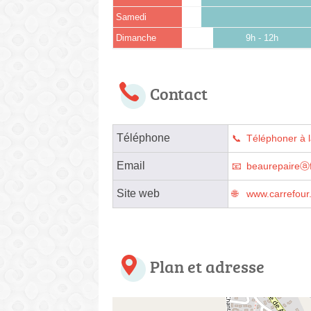
Samedi
Dimanche
9h - 12h
Contact
Téléphone
Téléphoner à 
Email
beaurepaireⓐf
Site web
www.carrefour
Plan et adresse