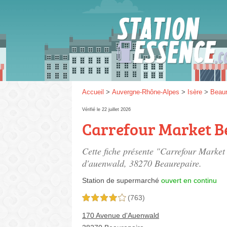
Gaz
SP 9
Accueil
>
Auvergne-Rhône-Alpes
>
Isère
>
Beaur
Vérifié le 22 juillet 2026
Carrefour Market B
SP 9
Cette fiche présente "Carrefour Market
d'auenwald
, 38270 Beaurepaire.
Station de supermarché
ouvert en continu
(763)
4,0 étoiles sur 5
170 Avenue d'Auenwald