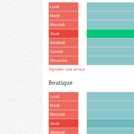
Lundi
Mardi
Mercredi
Jeudi
Vendredi
Samedi
Dimanche
Signaler une erreur
Boutique
Lundi
Mardi
Mercredi
Jeudi
Vendredi