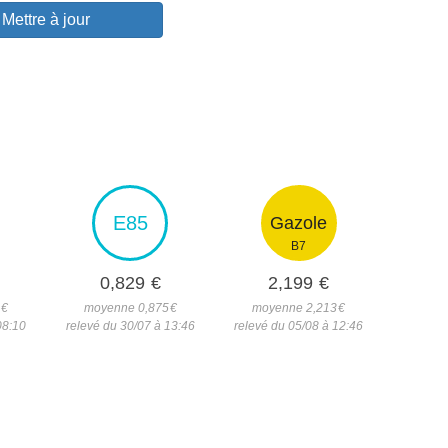
Mettre à jour
E85
Gazole
B7
0,829
€
2,199
€
8
€
moyenne 0,875
€
moyenne 2,213
€
08:10
relevé du 30/07 à 13:46
relevé du 05/08 à 12:46