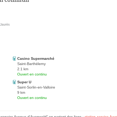
 Jaurès
Casino Supermarché
Saint-Barthélemy
2.1 km
Ouvert en continu
Super U
Saint-Sorlin-en-Valloire
9 km
Ouvert en continu
repaire Avenue d'Auenwald" en partant des liens :
station-service Au