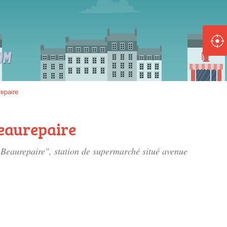
ole :
Disponible
Épuisé
8 :
epaire
Disponible
Épuisé
eaurepaire
5 :
 Beaurepaire", station de supermarché situé
avenue
Disponible
Épuisé
Fe