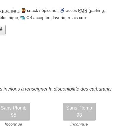
s premium
,
snack / épicerie
,
accès
PMR
(parking,
électrique
,
CB acceptée
,
laverie
,
relais colis
hé
 invitons à renseigner la disponibilité des carburants
Sans Plomb
Sans Plomb
95
98
Inconnue
Inconnue