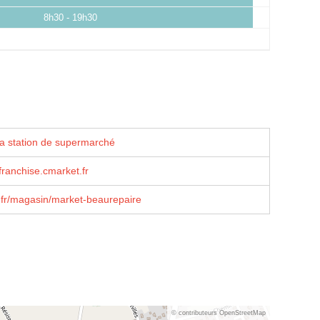
8h30 - 19h30
la station de supermarché
ranchise.cmarket.fr
.fr/magasin/market-beaurepaire
© contributeurs OpenStreetMap