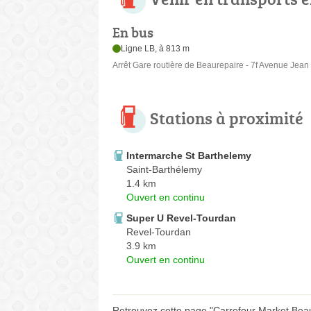
En bus
Ligne LB, à 813 m
Arrêt Gare routière de Beaurepaire - 7f Avenue Jean
Stations à proximité
Intermarche St Barthelemy
Saint-Barthélemy
1.4 km
Ouvert en continu
Super U Revel-Tourdan
Revel-Tourdan
3.9 km
Ouvert en continu
Retrouvez cette page "Carrefour Market Beau