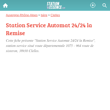
Gazole :
Auvergne-Rhône-Alpes
>
Isère
>
Clelles
Station Service Automat 24/24 la
Disponible
Épuisé
Remise
SP 98 :
Cette fiche présente "Station Service Automat 24/24 la Remise",
Disponible
Épuisé
station-service situé
route départementale 1075 - 964 route de
sisteron
, 38930 Clelles.
SP 95 :
Disponible
Épuisé
Fermer