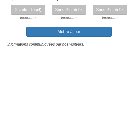
Gazole (diesel)
Sans Plomb 95
Sans Plomb 98
Inconnue
Inconnue
Inconnue
Mettre à jour
Informations communiquées par nos visiteurs.