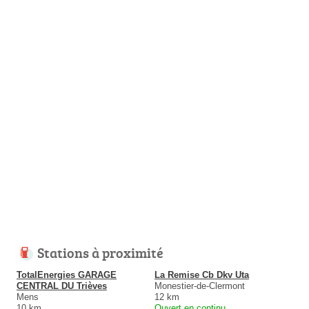
Stations à proximité
TotalEnergies GARAGE
La Remise Cb Dkv Uta
CENTRAL DU Trièves
Monestier-de-Clermont
Mens
12 km
10 km
Ouvert en continu