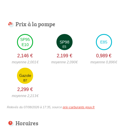
Prix à la pompe
SP95
SP98
E85
E10
E5
2,146
€
2,199
€
0,989
€
moyenne 2,001
€
moyenne 2,090
€
moyenne 0,896
€
Gazole
B7
2,299
€
moyenne 2,213
€
Relevés du 07/08/2026 à 17:35, source
prix-carburants.gouv.fr
Horaires