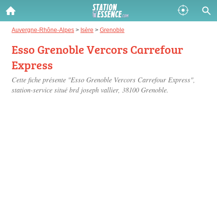
Gazole :
Auvergne-Rhône-Alpes
>
Isère
>
Grenoble
Esso Grenoble Vercors Carrefour
Disponible
Épuisé
Express
SP 98 :
Cette fiche présente "Esso Grenoble Vercors Carrefour Express",
Disponible
Épuisé
station-service situé
brd joseph vallier
, 38100 Grenoble.
SP 95 :
Disponible
Épuisé
Fermer