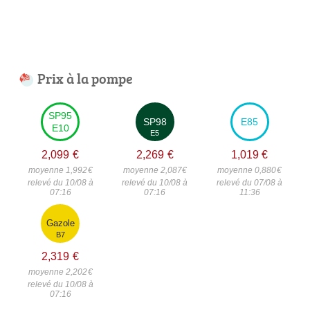
Prix à la pompe
SP95
SP98
E85
E10
E5
2,099
€
2,269
€
1,019
€
moyenne 1,992
€
moyenne 2,087
€
moyenne 0,880
€
relevé du 10/08 à
relevé du 10/08 à
relevé du 07/08 à
07:16
07:16
11:36
Gazole
B7
2,319
€
moyenne 2,202
€
relevé du 10/08 à
07:16