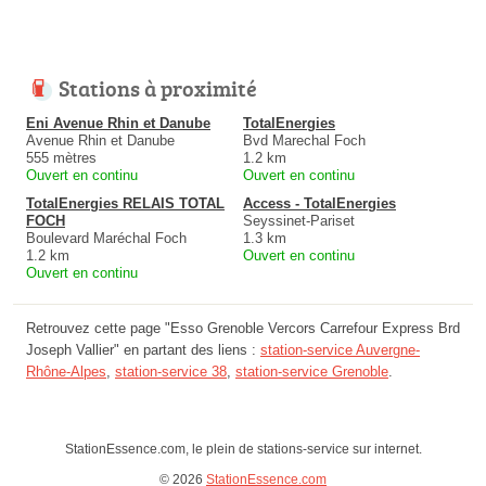
Stations à proximité
Eni Avenue Rhin et Danube
TotalEnergies
Avenue Rhin et Danube
Bvd Marechal Foch
555 mètres
1.2 km
Ouvert en continu
Ouvert en continu
TotalEnergies RELAIS TOTAL
Access - TotalEnergies
FOCH
Seyssinet-Pariset
Boulevard Maréchal Foch
1.3 km
1.2 km
Ouvert en continu
Ouvert en continu
Retrouvez cette page "Esso Grenoble Vercors Carrefour Express Brd
Joseph Vallier" en partant des liens :
station-service Auvergne-
Rhône-Alpes
,
station-service 38
,
station-service Grenoble
.
StationEssence.com, le plein de stations-service sur internet.
© 2026
StationEssence.com