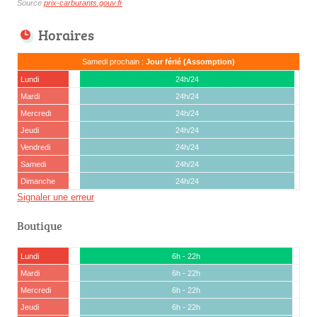
Source
prix-carburants.gouv.fr
Horaires
Samedi prochain :
Jour férié (Assomption)
Lundi
24h/24
Mardi
24h/24
Mercredi
24h/24
Jeudi
24h/24
Vendredi
24h/24
Samedi
24h/24
Dimanche
24h/24
Signaler une erreur
Boutique
Lundi
6h - 22h
Mardi
6h - 22h
Mercredi
6h - 22h
Jeudi
6h - 22h