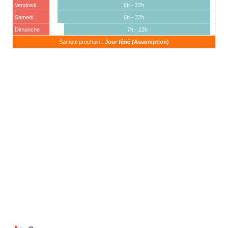
Vendredi
6h - 22h
Samedi
6h - 22h
Dimanche
7h - 22h
Samedi prochain :
Jour férié (Assomption)