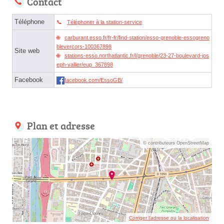
Contact
Téléphone
Téléphoner à la station-service
carburant.esso.fr/fr-fr/find-station/esso-grenoble-essogreno
blevercors-100367898
Site web
stations-esso.northatlantic.fr/l/grenoble/23-27-boulevard-jos
eph-vallier/eup_367898
Facebook
facebook.com/EssoGB/
Plan et adresse
© contributeurs OpenStreetMap
Corriger l’adresse ou la localisation