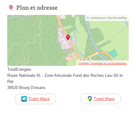
Plan et adresse
© contributeurs OpenStreetMap
Corriger l’adresse ou la localisation
TotalEnergies
Route Nationale 91 - Zone Artisanale Fond des Roches Lieu Dit le
Rat
38520 Bourg D'oisans
Trajet Waze
Trajet Maps