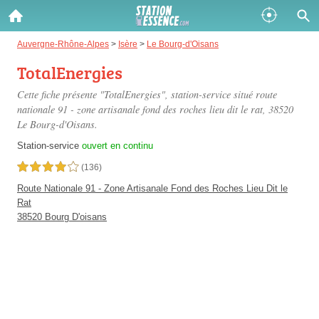
Gazole :
Auvergne-Rhône-Alpes
>
Isère
>
Le Bourg-d'Oisans
TotalEnergies
Disponible
Épuisé
Cette fiche présente "TotalEnergies", station-service situé
route
SP 98 :
nationale 91 - zone artisanale fond des roches lieu dit le rat
, 38520
Le Bourg-d'Oisans.
Disponible
Épuisé
Station-service
ouvert en continu
SP 95 :
4,0 étoiles sur 5
(136)
Disponible
Épuisé
Route Nationale 91 - Zone Artisanale Fond des Roches Lieu Dit le
Rat
38520 Bourg D'oisans
Fermer