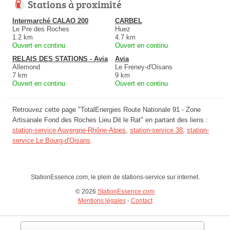
Stations à proximité
Intermarché CALAO 200
CARBEL
Le Pre des Roches
Huez
1.2 km
4.7 km
Ouvert en continu
Ouvert en continu
RELAIS DES STATIONS - Avia
Avia
Allemond
Le Freney-d'Oisans
7 km
9 km
Ouvert en continu
Ouvert en continu
Retrouvez cette page "TotalEnergies Route Nationale 91 - Zone
Artisanale Fond des Roches Lieu Dit le Rat" en partant des liens :
station-service Auvergne-Rhône-Alpes
,
station-service 38
,
station-
service Le Bourg-d'Oisans
.
StationEssence.com, le plein de stations-service sur internet.
© 2026
StationEssence.com
Mentions légales
-
Contact