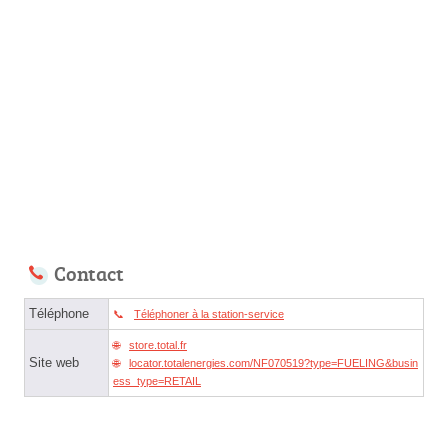
Contact
Téléphone
Téléphoner à la station-service
store.total.fr
Site web
locator.totalenergies.com/NF070519?type=FUELING&busin
ess_type=RETAIL