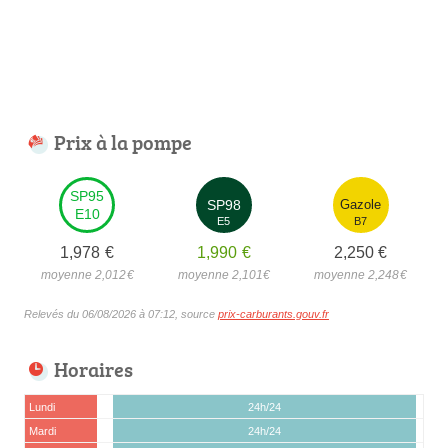
Prix à la pompe
SP95
SP98
Gazole
E10
E5
B7
1,978
€
1,990
€
2,250
€
moyenne 2,012
€
moyenne 2,101
€
moyenne 2,248
€
Relevés du 06/08/2026 à 07:12, source
prix-carburants.gouv.fr
Horaires
Lundi
24h/24
Mardi
24h/24