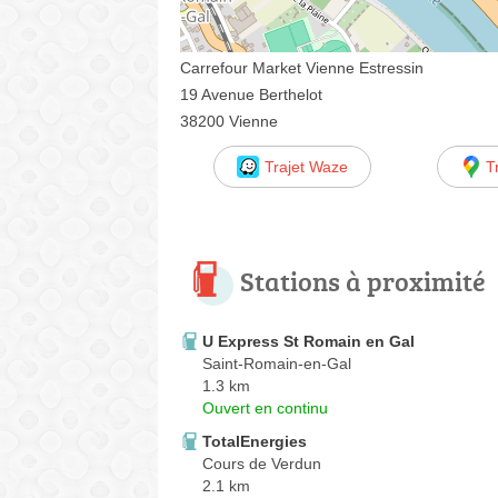
Carrefour Market Vienne Estressin
19 Avenue Berthelot
38200 Vienne
Trajet Waze
T
Stations à proximité
U Express St Romain en Gal
Saint-Romain-en-Gal
1.3 km
Ouvert en continu
TotalEnergies
Cours de Verdun
2.1 km