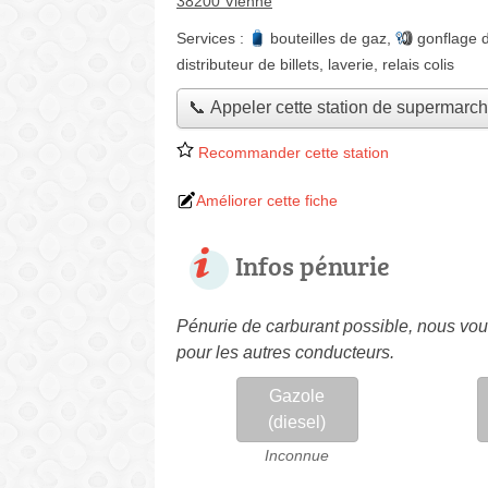
38200 Vienne
Services :
bouteilles de gaz
,
gonflage 
distributeur de billets
,
laverie
,
relais colis
📞 Appeler cette station de supermarc
Recommander cette station
Améliorer cette fiche
Infos pénurie
Pénurie de carburant possible, nous vous
pour les autres conducteurs.
Gazole
(diesel)
Inconnue