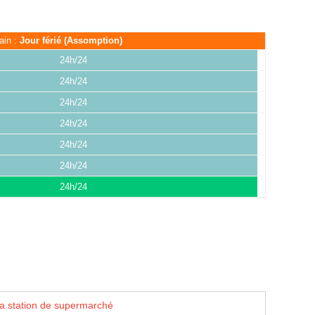
ain :
Jour férié (Assomption)
24h/24
24h/24
24h/24
24h/24
24h/24
24h/24
24h/24
la station de supermarché