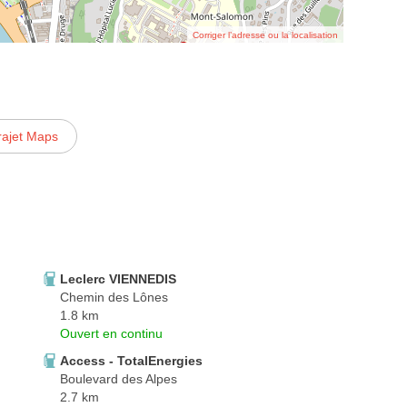
Corriger l’adresse ou la localisation
rajet Maps
Leclerc VIENNEDIS
Chemin des Lônes
1.8 km
Ouvert en continu
Access - TotalEnergies
Boulevard des Alpes
2.7 km