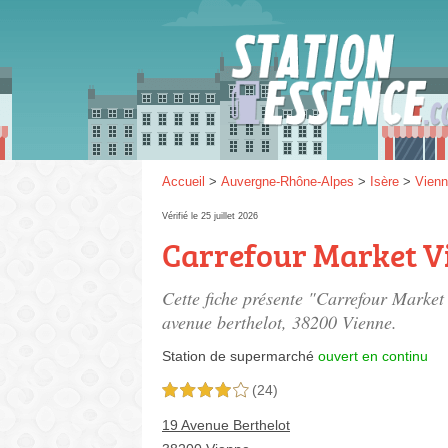
Gaz
SP 9
Accueil
>
Auvergne-Rhône-Alpes
>
Isère
>
Vien
Vérifié le 25 juillet 2026
Carrefour Market Vi
SP 9
Cette fiche présente "Carrefour Market
avenue berthelot
, 38200 Vienne.
Station de supermarché
ouvert en continu
(24)
4,0 étoiles sur 5
19 Avenue Berthelot