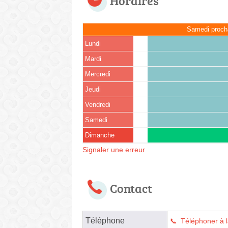
Horaires
Samedi proch
Lundi
Mardi
Mercredi
Jeudi
Vendredi
Samedi
Dimanche
Signaler une erreur
Contact
Téléphone
Téléphoner à 