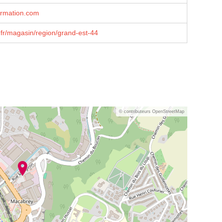
ormation.com
fr/magasin/region/grand-est-44
© contributeurs OpenStreetMap