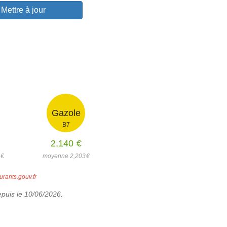
Mettre à jour
Gazole
B7
2,140
€
0
€
moyenne 2,203
€
urants.gouv.fr
epuis le 10/06/2026.