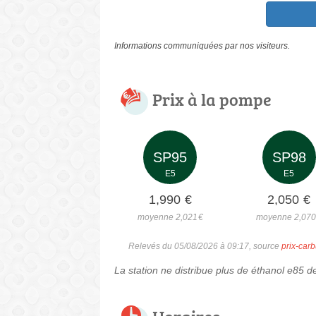
Informations communiquées par nos visiteurs.
Prix à la pompe
SP95
SP98
E5
E5
1,990
€
2,050
€
moyenne 2,021
€
moyenne 2,07
Relevés du 05/08/2026 à 09:17, source
prix-carb
La station ne distribue plus de éthanol e85 d