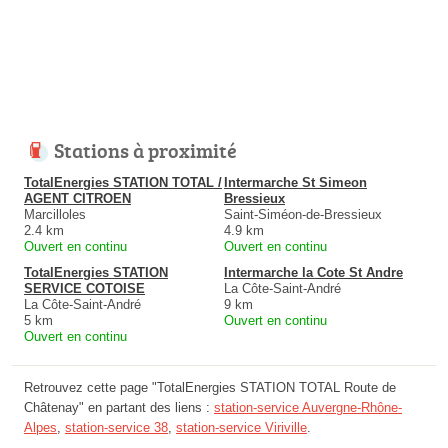
Stations à proximité
TotalEnergies STATION TOTAL /
Intermarche St Simeon
AGENT CITROEN
Bressieux
Marcilloles
Saint-Siméon-de-Bressieux
2.4 km
4.9 km
Ouvert en continu
Ouvert en continu
TotalEnergies STATION
Intermarche la Cote St Andre
SERVICE COTOISE
La Côte-Saint-André
La Côte-Saint-André
9 km
5 km
Ouvert en continu
Ouvert en continu
Retrouvez cette page "TotalEnergies STATION TOTAL Route de
Châtenay" en partant des liens :
station-service Auvergne-Rhône-
Alpes
,
station-service 38
,
station-service Viriville
.