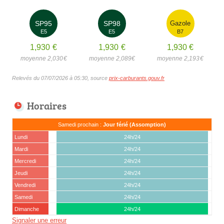
SP95
SP98
Gazole
E5
E5
B7
1,930
€
1,930
€
1,930
€
moyenne 2,030
€
moyenne 2,089
€
moyenne 2,193
€
Relevés du 07/07/2026 à 05:30, source
prix-carburants.gouv.fr
Horaires
Samedi prochain :
Jour férié (Assomption)
Lundi
24h/24
Mardi
24h/24
Mercredi
24h/24
Jeudi
24h/24
Vendredi
24h/24
Samedi
24h/24
Dimanche
24h/24
Signaler une erreur