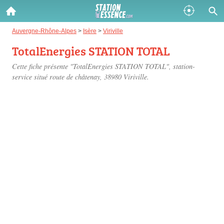
Gazole :
Auvergne-Rhône-Alpes
>
Isère
>
Viriville
TotalEnergies STATION TOTAL
Disponible
Épuisé
Cette fiche présente "TotalEnergies STATION TOTAL", station-
SP 98 :
service situé
route de châtenay
, 38980 Viriville.
Disponible
Épuisé
SP 95 :
Disponible
Épuisé
Fermer