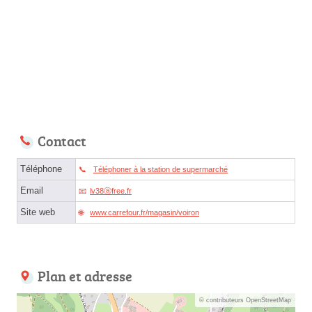
Contact
Téléphone
Téléphoner à la station de supermarché
Email
lv38ⓐfree.fr
Site web
www.carrefour.fr/magasin/voiron
Plan et adresse
© contributeurs OpenStreetMap