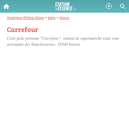
Gazole :
Auvergne-Rhône-Alpes
>
Isère
>
Voiron
Carrefour
Disponible
Épuisé
Cette fiche présente "Carrefour", station de supermarché situé
zone
SP 98 :
artisanale des blanchisseries
, 38500 Voiron.
Disponible
Épuisé
SP 95 :
Disponible
Épuisé
Fermer