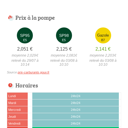
Prix à la pompe
SP95
SP98
Gazole
E5
E5
B7
2,051
€
2,125
€
2,141
€
moyenne 2,029
€
moyenne 2,081
€
moyenne 2,203
€
relevé du 29/07 à
relevé du 03/08 à
relevé du 03/08 à
10:14
10:10
10:10
Source
prix-carburants.gouv.fr
Horaires
Lundi
24h/24
Mardi
24h/24
Mercredi
24h/24
Jeudi
24h/24
Vendredi
24h/24