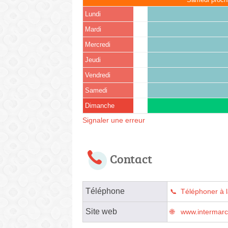
Lundi
Mardi
Mercredi
Jeudi
Vendredi
Samedi
Dimanche
Signaler une erreur
Contact
Téléphone
Téléphoner à 
Site web
www.intermar