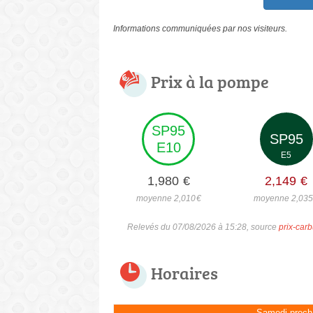
Informations communiquées par nos visiteurs.
Prix à la pompe
SP95
SP95
E10
E5
1,980
€
2,149
€
moyenne 2,010
€
moyenne 2,03
Relevés du 07/08/2026 à 15:28, source
prix-carb
Horaires
Samedi proch