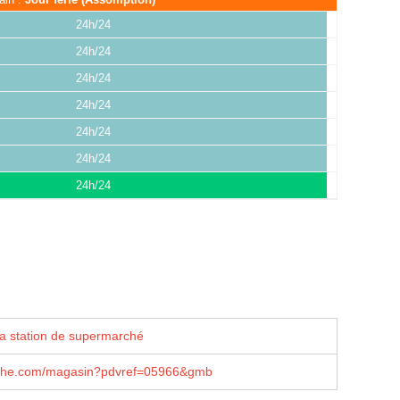
24h/24
24h/24
24h/24
24h/24
24h/24
24h/24
24h/24
la station de supermarché
che.com/magasin?pdvref=05966&gmb