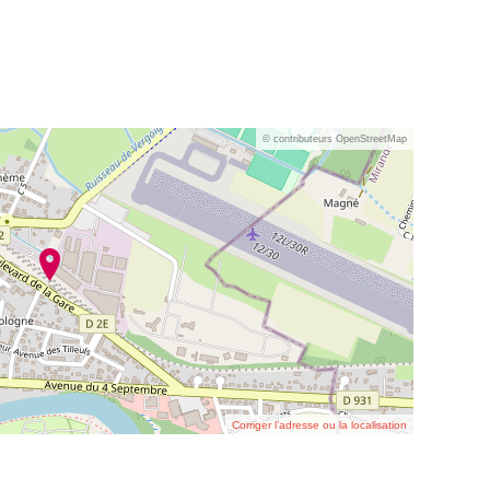
© contributeurs OpenStreetMap
Corriger l’adresse ou la localisation