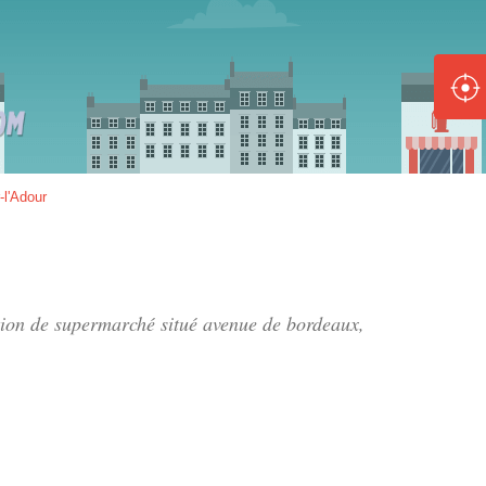
ole :
Disponible
Épuisé
8 :
-l'Adour
Disponible
Épuisé
5 :
ation de supermarché situé
avenue de bordeaux
,
Disponible
Épuisé
Fe