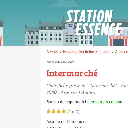
Gaz
SP 9
Accueil
>
Nouvelle-Aquitaine
>
Landes
>
Aire-sur
Vérifié le 25 juillet 2026
Intermarché
SP 9
Cette fiche présente "Intermarché", st
40800 Aire-sur-l'Adour.
Station de supermarché
ouvert en continu
(82)
4,0 étoiles sur 5
Avenue de Bordeaux