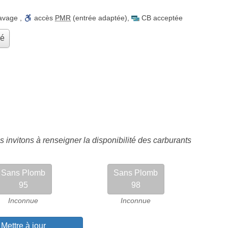
lavage
,
accès
PMR
(entrée adaptée)
,
CB acceptée
hé
 invitons à renseigner la disponibilité des carburants
Sans Plomb
Sans Plomb
95
98
Inconnue
Inconnue
Mettre à jour