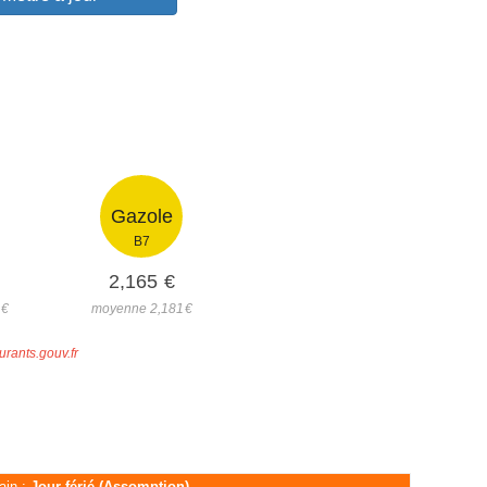
Gazole
B7
2,165
€
5
€
moyenne 2,181
€
urants.gouv.fr
ain :
Jour férié (Assomption)