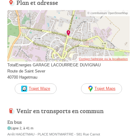
Plan et adresse
© contributeurs OpenStreetMap
Corriger l’adresse ou la localisation
TotalEnergies GARAGE LACOURREGE DUVIGNAU
Route de Saint Sever
40700 Hagetmau
Trajet Waze
Trajet Maps
Venir en transports en commun
En bus
Ligne 2, à 41 m
Arrêt HAGETMAU - PLACE MONTMARTRE - 581 Rue Carnot