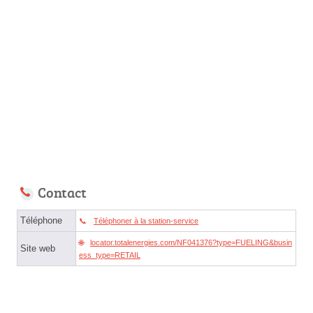
Contact
Téléphone
Téléphoner à la station-service
locator.totalenergies.com/NF041376?type=FUELING&busin
Site web
ess_type=RETAIL