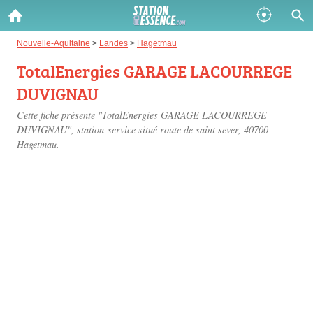
Gazole :
Nouvelle-Aquitaine
>
Landes
>
Hagetmau
TotalEnergies GARAGE LACOURREGE
Disponible
Épuisé
DUVIGNAU
SP 98 :
Cette fiche présente "TotalEnergies GARAGE LACOURREGE
Disponible
Épuisé
DUVIGNAU", station-service situé
route de saint sever
, 40700
Hagetmau.
SP 95 :
Disponible
Épuisé
Fermer