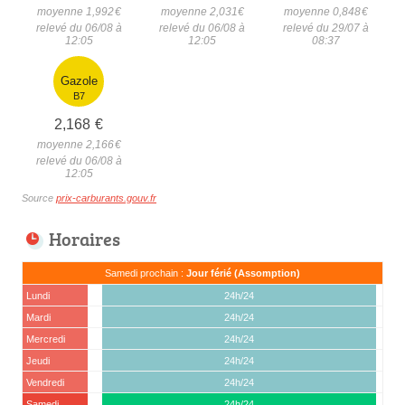
moyenne 1,992
€
moyenne 2,031
€
moyenne 0,848
€
relevé du 06/08 à
relevé du 06/08 à
relevé du 29/07 à
12:05
12:05
08:37
Gazole
B7
2,168
€
moyenne 2,166
€
relevé du 06/08 à
12:05
Source
prix-carburants.gouv.fr
Horaires
Samedi prochain :
Jour férié (Assomption)
Lundi
24h/24
Mardi
24h/24
Mercredi
24h/24
Jeudi
24h/24
Vendredi
24h/24
Samedi
24h/24