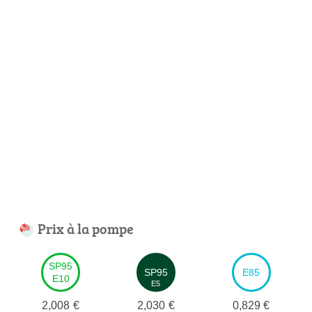
Prix à la pompe
SP95
SP95
E85
E10
E5
2,008
€
2,030
€
0,829
€