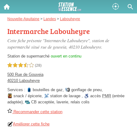
Gazole :
Nouvelle-Aquitaine
>
Landes
>
Labouheyre
Intermarche Labouheyre
Disponible
Épuisé
Cette fiche présente "Intermarche Labouheyre", station de
SP 98 :
supermarché situé
rue de gouveia
, 40210 Labouheyre.
Disponible
Épuisé
Station de supermarché
ouvert en continu
3,5 étoiles sur 5
(28)
SP 95 :
500 Rue de Gouveia
Disponible
Épuisé
40210 Labouheyre
Services :
bouteilles de gaz
,
gonflage de pneu
,
snack / épicerie
,
station de lavage
,
accès
PMR
(entrée
adaptée)
,
CB acceptée
,
laverie
,
relais colis
Recommander cette station
Fermer
Améliorer cette fiche