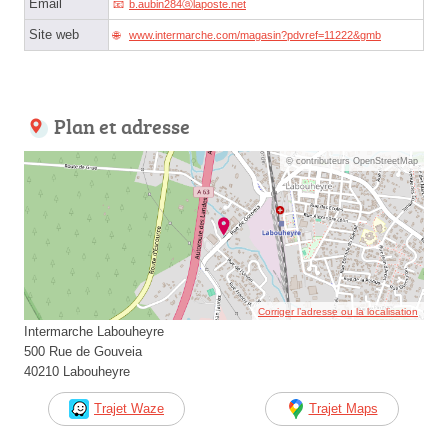
Email
b.aubin284ⓐlaposte.net
Site web
www.intermarche.com/magasin?pdvref=11222&gmb
Plan et adresse
© contributeurs OpenStreetMap
Corriger l’adresse ou la localisation
Intermarche Labouheyre
500 Rue de Gouveia
40210 Labouheyre
Trajet Waze
Trajet Maps