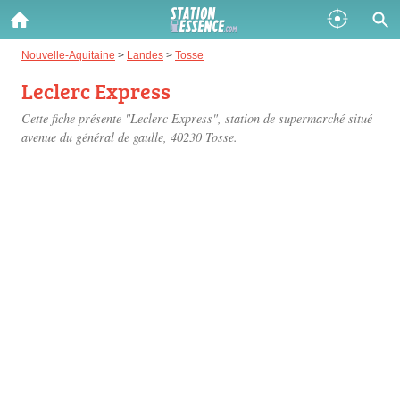
Gazole :
Nouvelle-Aquitaine
>
Landes
>
Tosse
Leclerc Express
Disponible
Épuisé
Cette fiche présente "Leclerc Express", station de supermarché situé
SP 98 :
avenue du général de gaulle
, 40230 Tosse.
Disponible
Épuisé
SP 95 :
Disponible
Épuisé
Fermer