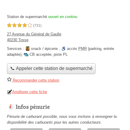
Station de supermarché
ouvert en continu
4,0 étoiles sur 5
(731)
27 Avenue du Général de Gaulle
40230 Tosse
Services :
snack / épicerie
,
accès
PMR
(parking, entrée
adaptée)
,
CB acceptée
,
piste PL
📞 Appeler cette station de supermarché
Recommander cette station
Améliorer cette fiche
Infos pénurie
Pénurie de carburant possible, nous vous invitons à renseigner la
disponibilité des carburants pour les autres conducteurs.