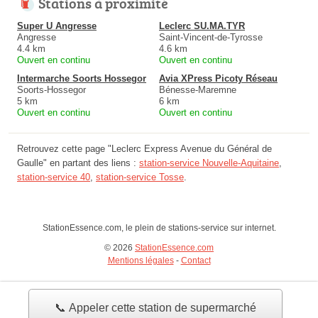
Stations à proximité
Super U Angresse
Leclerc SU.MA.TYR
Angresse
Saint-Vincent-de-Tyrosse
4.4 km
4.6 km
Ouvert en continu
Ouvert en continu
Intermarche Soorts Hossegor
Avia XPress Picoty Réseau
Soorts-Hossegor
Bénesse-Maremne
5 km
6 km
Ouvert en continu
Ouvert en continu
Retrouvez cette page "Leclerc Express Avenue du Général de
Gaulle" en partant des liens :
station-service Nouvelle-Aquitaine
,
station-service 40
,
station-service Tosse
.
StationEssence.com, le plein de stations-service sur internet.
© 2026
StationEssence.com
Mentions légales
-
Contact
📞 Appeler cette station de supermarché