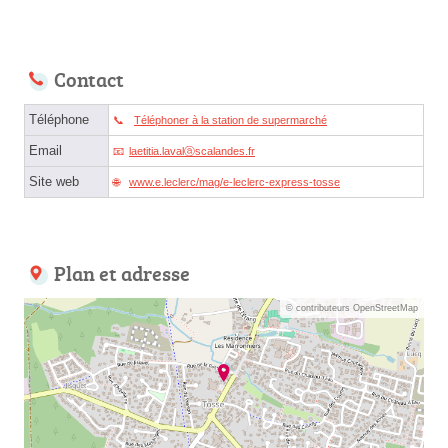
Contact
Téléphone
Téléphoner à la station de supermarché
Email
laetitia.lavalⓐscalandes.fr
Site web
www.e.leclerc/mag/e-leclerc-express-tosse
Plan et adresse
© contributeurs OpenStreetMap