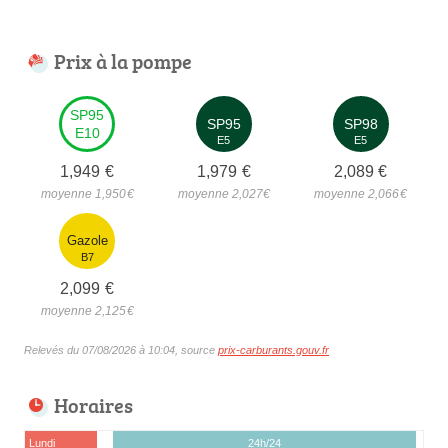
Prix à la pompe
SP95
SP95
SP98
E10
E5
E5
1,949
€
1,979
€
2,089
€
moyenne 1,950
€
moyenne 2,027
€
moyenne 2,066
€
Gazole
B7
2,099
€
moyenne 2,125
€
Relevés du 07/08/2026 à 10:04, source
prix-carburants.gouv.fr
Horaires
Lundi
24h/24