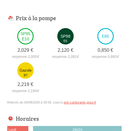
Prix à la pompe
SP95
SP98
E85
E10
E5
2,029
€
2,120
€
0,850
€
moyenne 2,000
€
moyenne 2,081
€
moyenne 0,860
€
Gazole
B7
2,219
€
moyenne 2,184
€
Relevés du 04/08/2026 à 09:59, source
prix-carburants.gouv.fr
Horaires
Lundi
24h/24