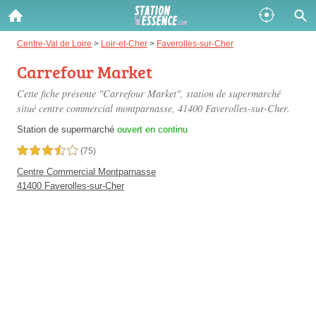
Gazole :
Centre-Val de Loire
>
Loir-et-Cher
>
Faverolles-sur-Cher
Carrefour Market
Disponible
Épuisé
Cette fiche présente "Carrefour Market", station de supermarché
SP 98 :
situé
centre commercial montparnasse
, 41400 Faverolles-sur-Cher.
Disponible
Épuisé
Station de supermarché
ouvert en continu
3,5 étoiles sur 5
(75)
SP 95 :
Centre Commercial Montparnasse
Disponible
Épuisé
41400 Faverolles-sur-Cher
Fermer