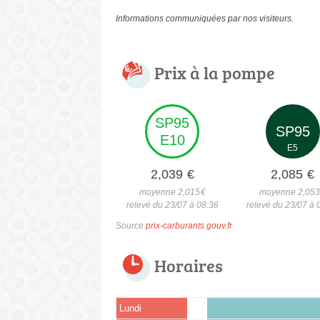
Informations communiquées par nos visiteurs.
Prix à la pompe
SP95
SP95
E10
E5
2,039
€
2,085
€
moyenne 2,015
€
moyenne 2,05
relevé du 23/07 à 08:36
relevé du 23/07 à 
Source
prix-carburants.gouv.fr
Horaires
Lundi