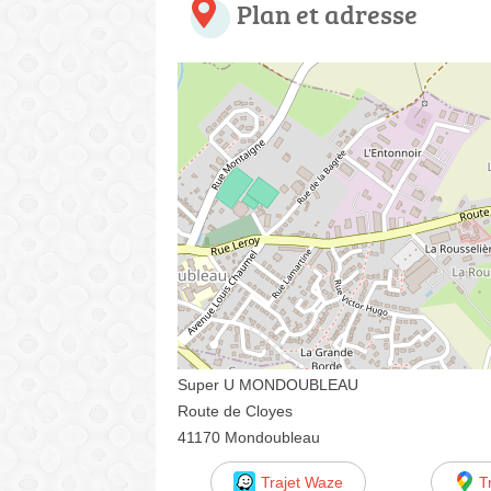
Plan et adresse
Super U MONDOUBLEAU
Route de Cloyes
41170 Mondoubleau
Trajet Waze
T