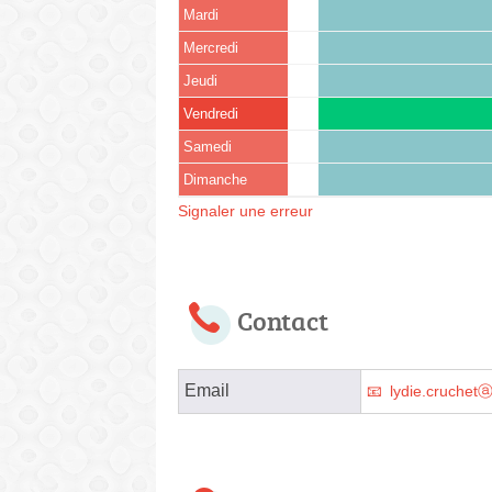
Mardi
Mercredi
Jeudi
Vendredi
Samedi
Dimanche
Signaler une erreur
Contact
Email
lydie.cruchet