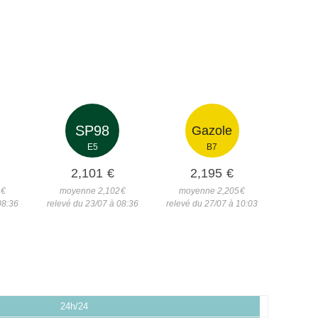
SP98
Gazole
E5
B7
2,101
€
2,195
€
3
€
moyenne 2,102
€
moyenne 2,205
€
08:36
relevé du 23/07 à 08:36
relevé du 27/07 à 10:03
24h/24