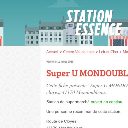
Gaz
SP 9
Accueil
>
Centre-Val de Loire
>
Loir-et-Cher
>
Mo
Vérifié le 11 juillet 2026
Super U MONDOUB
SP 9
Cette fiche présente "Super U MONDO
cloyes
, 41170 Mondoubleau.
Station de supermarché
ouvert en continu
Une personne
recommande
cette station.
Route de Cloyes