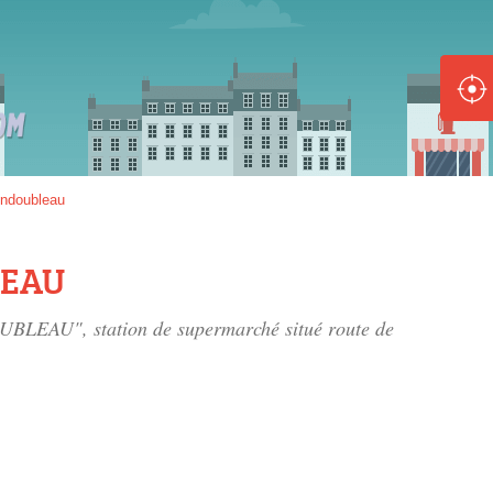
ole :
Disponible
Épuisé
8 :
ndoubleau
Disponible
Épuisé
LEAU
5 :
UBLEAU", station de supermarché situé
route de
Disponible
Épuisé
Fe