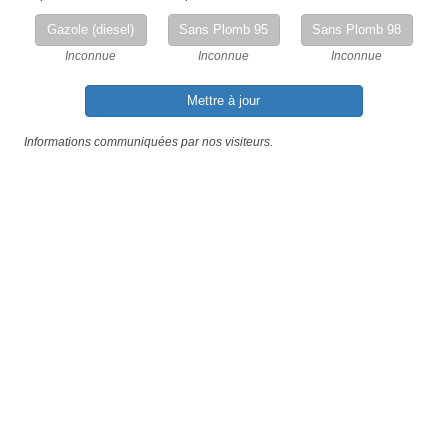
Gazole (diesel)
Sans Plomb 95
Sans Plomb 98
Inconnue
Inconnue
Inconnue
Mettre à jour
Informations communiquées par nos visiteurs.