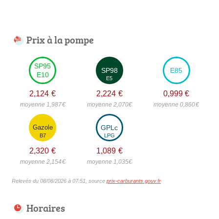
Prix à la pompe
SP95
SP98
E85
E10
E5
2,124
€
2,224
€
0,999
€
moyenne 1,987
€
moyenne 2,070
€
moyenne 0,860
€
Gazole
GPLc
B7
LPG
2,320
€
1,089
€
moyenne 2,154
€
moyenne 1,035
€
Relevés du 08/08/2026 à 07:51, source
prix-carburants.gouv.fr
Horaires