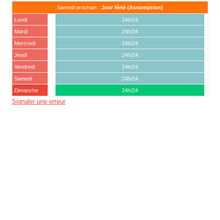
Samedi prochain :
Jour férié (Assomption)
Lundi
24h/24
Mardi
24h/24
Mercredi
24h/24
Jeudi
24h/24
Vendredi
24h/24
Samedi
24h/24
Dimanche
24h/24
Signaler une erreur