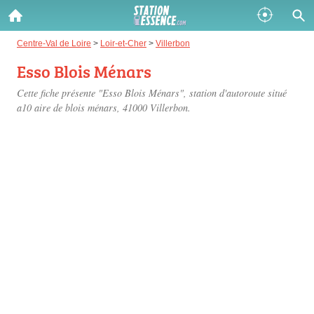
Gazole :
Centre-Val de Loire
>
Loir-et-Cher
>
Villerbon
Esso Blois Ménars
Disponible
Épuisé
Cette fiche présente "Esso Blois Ménars", station d'autoroute situé
SP 98 :
a10 aire de blois ménars
, 41000 Villerbon.
Disponible
Épuisé
SP 95 :
Disponible
Épuisé
Fermer