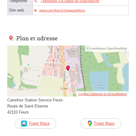
Téléphone
Téléphoner à la station de supermarché
Site web
www.carrefour.fr/magasin/feurs
Plan et adresse
© contributeurs OpenStreetMap
Corriger l’adresse ou la localisation
Carrefour Station Service Feurs
Route de Saint Etienne
42110 Feurs
Trajet Waze
Trajet Maps