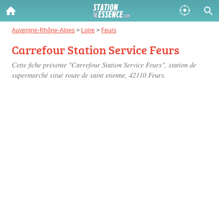
Gazole :
Auvergne-Rhône-Alpes
>
Loire
>
Feurs
Carrefour Station Service Feurs
Disponible
Épuisé
Cette fiche présente "Carrefour Station Service Feurs", station de
SP 98 :
supermarché situé
route de saint etienne
, 42110 Feurs.
Disponible
Épuisé
SP 95 :
Disponible
Épuisé
Fermer