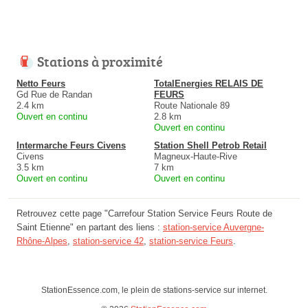
Stations à proximité
Netto Feurs
TotalEnergies RELAIS DE
Gd Rue de Randan
FEURS
2.4 km
Route Nationale 89
Ouvert en continu
2.8 km
Ouvert en continu
Intermarche Feurs Civens
Station Shell Petrob Retail
Civens
Magneux-Haute-Rive
3.5 km
7 km
Ouvert en continu
Ouvert en continu
Retrouvez cette page "Carrefour Station Service Feurs Route de
Saint Etienne" en partant des liens :
station-service Auvergne-
Rhône-Alpes
,
station-service 42
,
station-service Feurs
.
StationEssence.com, le plein de stations-service sur internet.