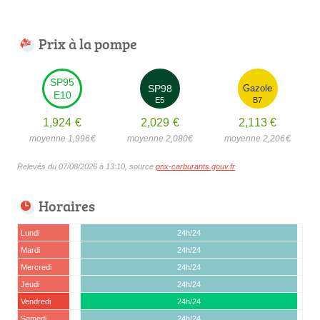
Prix à la pompe
SP95
SP98
Gazole
E10
E5
B7
1,924
€
2,029
€
2,113
€
moyenne 1,996
€
moyenne 2,080
€
moyenne 2,206
€
Relevés du 07/08/2026 à 13:10, source
prix-carburants.gouv.fr
Horaires
Lundi
24h/24
Mardi
24h/24
Mercredi
24h/24
Jeudi
24h/24
Vendredi
24h/24
Samedi
24h/24