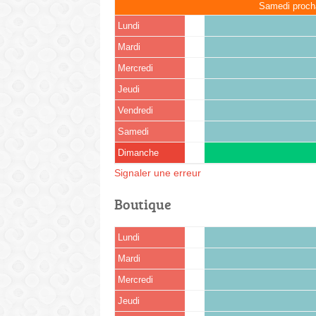
Samedi proch
Lundi
Mardi
Mercredi
Jeudi
Vendredi
Samedi
Dimanche
Signaler une erreur
Boutique
Lundi
Mardi
Mercredi
Jeudi