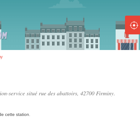
ole :
Disponible
Épuisé
8 :
ny
Disponible
Épuisé
5 :
tion-service situé
rue des abattoirs
, 42700 Firminy.
Disponible
Épuisé
de
cette station.
Fe