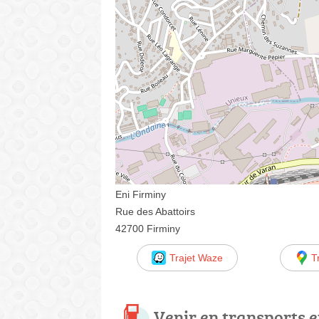
Eni Firminy
Rue des Abattoirs
42700 Firminy
Trajet Waze
T
Venir en transports