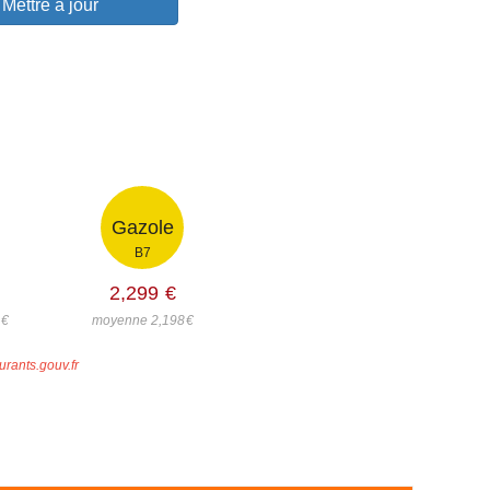
Mettre à jour
Gazole
B7
2,299
€
8
€
moyenne 2,198
€
urants.gouv.fr