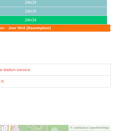
24h/24
24h/24
24h/24
ain :
Jour férié (Assomption)
a station-service
.fr
© contributeurs OpenStreetMap