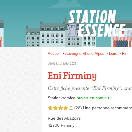
Gaz
SP 9
Accueil
>
Auvergne-Rhône-Alpes
>
Loire
>
Firmi
Vérifié le 14 juillet 2026
Eni Firminy
SP 9
Cette fiche présente "Eni Firminy", sta
Station-service
ouvert en continu
(28)
Une personne
recomman
4,0 étoiles sur 5
Rue des Abattoirs
42700 Firminy