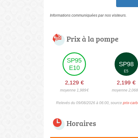
Informations communiquées par nos visiteurs.
Prix à la pompe
SP95
SP98
E10
E5
2,129
€
2,199
€
moyenne 1,989
€
moyenne 2,06
Relevés du 09/08/2026 à 06:00, source
prix-carb
Horaires