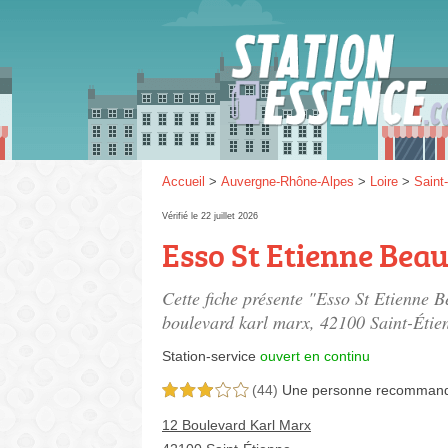
Gaz
SP 9
Accueil
>
Auvergne-Rhône-Alpes
>
Loire
>
Saint
Vérifié le 22 juillet 2026
Esso St Etienne Bea
SP 9
Cette fiche présente "Esso St Etienne B
boulevard karl marx
, 42100 Saint-Étie
Station-service
ouvert en continu
(44)
Une personne
recomman
3,0 étoiles sur 5
12 Boulevard Karl Marx