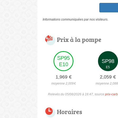
Informations communiquées par nos visiteurs.
Prix à la pompe
SP95
SP98
E10
E5
1,969
€
2,059
€
moyenne 2,009
€
moyenne 2,08
Relevés du 05/08/2026 à 16:47, source
prix-carb
Horaires