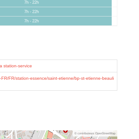
7h - 22h
7h - 22h
7h - 22h
a station-service
FR/FR/station-essence/saint-etienne/bp-st-etienne-beauli
© contributeurs OpenStreetMap