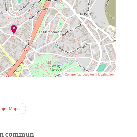
Corriger l’adresse ou la localisation
rajet Maps
 en commun