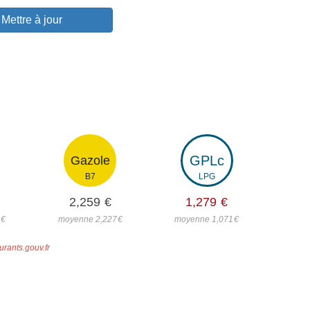
Mettre à jour
GPLc
Gazole
B7
LPG
2,259
€
1,279
€
8
€
moyenne 2,227
€
moyenne 1,071
€
urants.gouv.fr