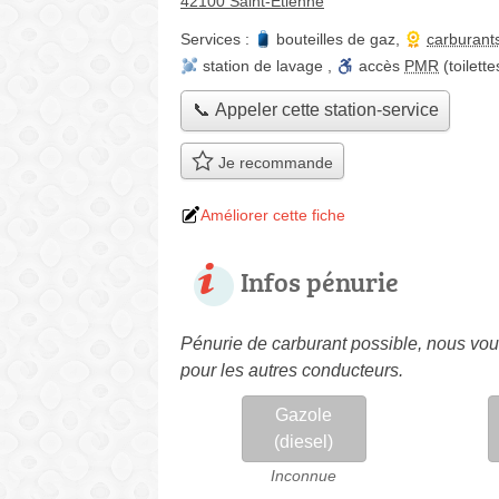
42100 Saint-Étienne
Services :
bouteilles de gaz
,
carburant
station de lavage
,
accès
PMR
(toilett
📞 Appeler cette station-service
Je recommande
Améliorer cette fiche
Infos pénurie
Pénurie de carburant possible, nous vous
pour les autres conducteurs.
Gazole
(diesel)
Inconnue