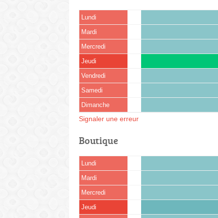
Lundi
Mardi
Mercredi
Jeudi
Vendredi
Samedi
Dimanche
Signaler une erreur
Boutique
Lundi
Mardi
Mercredi
Jeudi