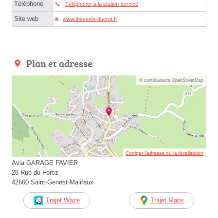
Téléphone
Téléphoner à la station-service
Site web
www.thevenin-ducrot.fr
Plan et adresse
© contributeurs OpenStreetMap
Corriger l’adresse ou la localisation
Avia GARAGE FAVIER
28 Rue du Forez
42660 Saint-Genest-Malifaux
Trajet Waze
Trajet Maps