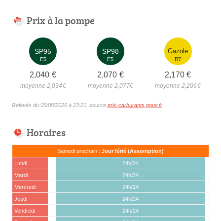
Prix à la pompe
SP95
SP98
Gazole
E5
E5
B7
2,040
€
2,070
€
2,170
€
moyenne 2,034
€
moyenne 2,077
€
moyenne 2,206
€
Relevés du 05/08/2026 à 23:21, source
prix-carburants.gouv.fr
Horaires
Samedi prochain :
Jour férié (Assomption)
Lundi
24h/24
Mardi
24h/24
Mercredi
24h/24
Jeudi
24h/24
Vendredi
24h/24