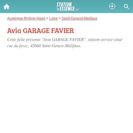
Gazole :
Auvergne-Rhône-Alpes
>
Loire
>
Saint-Genest-Malifaux
Avia GARAGE FAVIER
Disponible
Épuisé
Cette fiche présente "Avia GARAGE FAVIER", station-service situé
SP 98 :
rue du forez
, 42660 Saint-Genest-Malifaux.
Disponible
Épuisé
SP 95 :
Disponible
Épuisé
Fermer