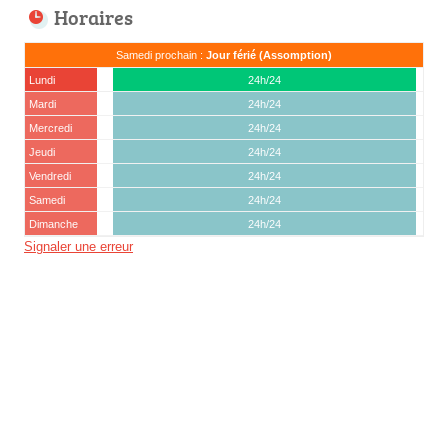
Horaires
Samedi prochain :
Jour férié (Assomption)
Lundi
24h/24
Mardi
24h/24
Mercredi
24h/24
Jeudi
24h/24
Vendredi
24h/24
Samedi
24h/24
Dimanche
24h/24
Signaler une erreur