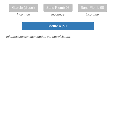
Gazole (diesel)
Sans Plomb 95
Sans Plomb 98
Inconnue
Inconnue
Inconnue
Mettre à jour
Informations communiquées par nos visiteurs.