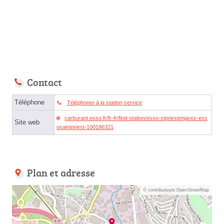
Contact
Téléphone
Téléphoner à la station-service
carburant.esso.fr/fr-fr/find-station/esso-stpriestenjarez-ess
Site web
osaintpriest-100186321
Plan et adresse
© contributeurs OpenStreetMap