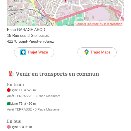
Corriger l’adresse ou la localisation
Esso GARAGE AROD
15 Rue des 3 Glorieuses
42270 Saint-Priest-en-Jarez
Trajet Waze
Trajet Maps
Venir en transports en commun
En tram
Ligne T1, à 525 m
Arrêt TERRASSE - 3 Place Massenet
Ligne T3, à 490 m
Arrêt TERRASSE - 3 Place Massenet
En bus
Ligne 8, à 98 m