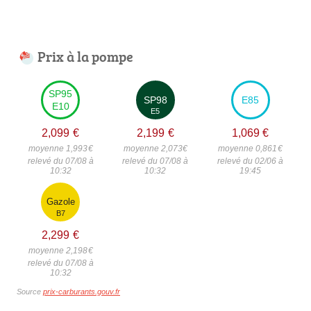
Prix à la pompe
SP95
SP98
E85
E10
E5
2,099
€
2,199
€
1,069
€
moyenne 1,993
€
moyenne 2,073
€
moyenne 0,861
€
relevé du 07/08 à
relevé du 07/08 à
relevé du 02/06 à
10:32
10:32
19:45
Gazole
B7
2,299
€
moyenne 2,198
€
relevé du 07/08 à
10:32
Source
prix-carburants.gouv.fr