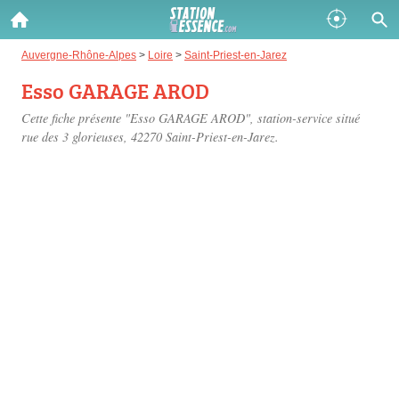
Gazole :
Auvergne-Rhône-Alpes
>
Loire
>
Saint-Priest-en-Jarez
Esso GARAGE AROD
Disponible
Épuisé
Cette fiche présente "Esso GARAGE AROD", station-service situé
SP 98 :
rue des 3 glorieuses
, 42270 Saint-Priest-en-Jarez.
Disponible
Épuisé
SP 95 :
Disponible
Épuisé
Fermer