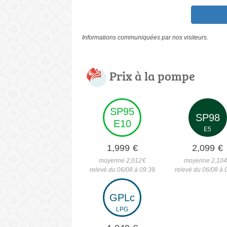
Informations communiquées par nos visiteurs.
Prix à la pompe
SP95
SP98
E10
E5
1,999
€
2,099
€
moyenne 2,012
€
moyenne 2,10
relevé du 06/08 à 09:39
relevé du 06/08 à 
GPLc
LPG