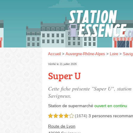
Gaz
SP 9
Accueil
>
Auvergne-Rhône-Alpes
>
Loire
>
Savig
Vérifié le 21 juillet 2026
Super U
SP 9
Cette fiche présente "Super U", statio
Savigneux.
Station de supermarché
ouvert en continu
(1674)
3 personnes
recomman
4,0 étoiles sur 5
Route de Lyon