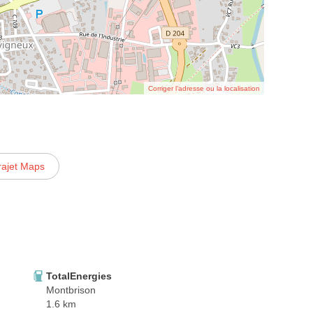
Corriger l’adresse ou la localisation
rajet Maps
TotalEnergies
Montbrison
1.6 km