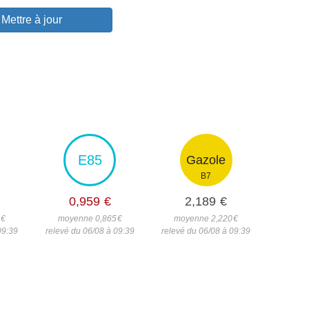
Mettre à jour
E85
Gazole
B7
0,959
€
2,189
€
4
€
moyenne 0,865
€
moyenne 2,220
€
09:39
relevé du 06/08 à 09:39
relevé du 06/08 à 09:39