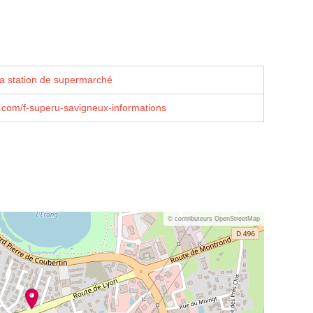
la station de supermarché
com/f-superu-savigneux-informations
© contributeurs OpenStreetMap