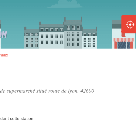
ole :
Disponible
Épuisé
8 :
neux
Disponible
Épuisé
5 :
n de supermarché situé
route de lyon
, 42600
Disponible
Épuisé
dent
cette station.
Fe