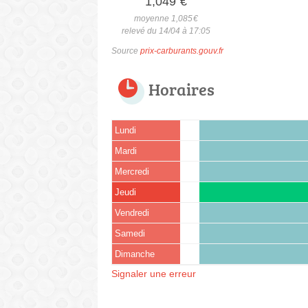
1,049
€
moyenne 1,085
€
relevé du 14/04 à 17:05
Source
prix-carburants.gouv.fr
Horaires
Lundi
Mardi
Mercredi
Jeudi
Vendredi
Samedi
Dimanche
Signaler une erreur