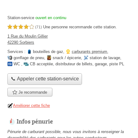
Station-service
ouvert en continu
Une personne
recommande
cette station.
4,0 étoiles sur 5
(71)
1 Rue du Moulin Gillier
42290 Sorbiers
Services :
bouteilles de gaz
,
carburants premium
,
gonflage de pneu
,
snack / épicerie
,
station de lavage
,
WC
,
CB acceptée
,
distributeur de billets
,
garage
,
piste PL
📞 Appeler cette station-service
Je recommande
Améliorer cette fiche
Infos pénurie
Pénurie de carburant possible, nous vous invitons à renseigner la
disponibilité des carburants pour les autres conducteurs.