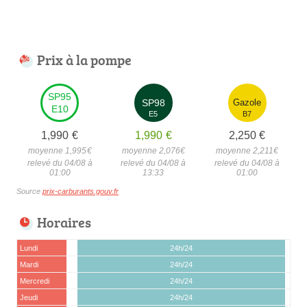
Prix à la pompe
SP95
SP98
Gazole
E10
E5
B7
1,990
€
1,990
€
2,250
€
moyenne 1,995
€
moyenne 2,076
€
moyenne 2,211
€
relevé du 04/08 à
relevé du 04/08 à
relevé du 04/08 à
01:00
13:33
01:00
Source
prix-carburants.gouv.fr
Horaires
Lundi
24h/24
Mardi
24h/24
Mercredi
24h/24
Jeudi
24h/24