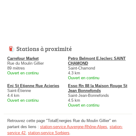
Stations à proximité
Carrefour Market
Petro Belmont E.leclerc SAINT
Rue du Moulin Gillier
CHAMOND
89 mètres
Saint-Chamond
Ouvert en continu
4.3 km
Ouvert en continu
Eni St Etienne Rue Acieries
Esso Rn 88 la Maison Rouge St
Saint-Étienne
Jean Bonnefonds
4.4 km
Saint-Jean-Bonnefonds
Ouvert en continu
4.5 km
Ouvert en continu
Retrouvez cette page "TotalEnergies Rue du Moulin Gillier" en
partant des liens :
station-service Auvergne-Rhône-Alpes
,
station-
service 42
,
station-service Sorbiers
.