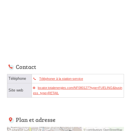
Contact
Téléphone
Téléphoner à la station-service
locator.totalenergies.com/NF080127?type=FUELING&busin
Site web
ess_type=RETAIL
Plan et adresse
© contributeurs OpenStreetMap