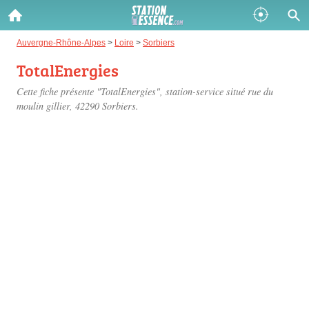
Gazole :
Auvergne-Rhône-Alpes
>
Loire
>
Sorbiers
TotalEnergies
Disponible
Épuisé
Cette fiche présente "TotalEnergies", station-service situé
rue du
SP 98 :
moulin gillier
, 42290 Sorbiers.
Disponible
Épuisé
SP 95 :
Disponible
Épuisé
Fermer