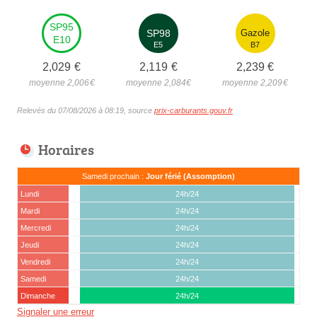
SP95
SP98
Gazole
E10
E5
B7
2,029
€
2,119
€
2,239
€
moyenne 2,006
€
moyenne 2,084
€
moyenne 2,209
€
Relevés du 07/08/2026 à 08:19, source
prix-carburants.gouv.fr
Horaires
Samedi prochain :
Jour férié (Assomption)
Lundi
24h/24
Mardi
24h/24
Mercredi
24h/24
Jeudi
24h/24
Vendredi
24h/24
Samedi
24h/24
Dimanche
24h/24
Signaler une erreur