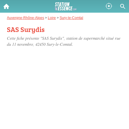
Gazole :
Auvergne-Rhône-Alpes
>
Loire
>
Sury-le-Comtal
SAS Surydis
Disponible
Épuisé
Cette fiche présente "SAS Surydis", station de supermarché situé
rue
SP 98 :
du 11 novembre
, 42450 Sury-le-Comtal.
Disponible
Épuisé
SP 95 :
Disponible
Épuisé
Fermer