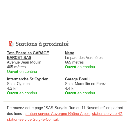
Stations à proximité
TotalEnergies GARAGE
Netto
BARCET SAS
Le parc des Verchères
Avenue Jean Moulin
665 mètres
405 mètres
Ouvert en continu
Ouvert en continu
Intermarche St Cyprien
Garage Breuil
Saint-Cyprien
Saint-Marcellin-en-Forez
4.2 km
4.4 km
Ouvert en continu
Ouvert en continu
Retrouvez cette page "SAS Surydis Rue du 11 Novembre" en partant
des liens :
station-service Auvergne-Rhône-Alpes
,
station-service 42
,
station-service Sury-le-Comtal
.