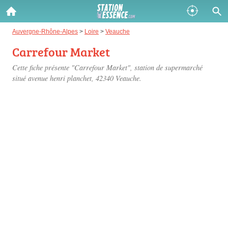
Gazole :
Auvergne-Rhône-Alpes
>
Loire
>
Veauche
Carrefour Market
Disponible
Épuisé
Cette fiche présente "Carrefour Market", station de supermarché
SP 98 :
situé
avenue henri planchet
, 42340 Veauche.
Disponible
Épuisé
SP 95 :
Disponible
Épuisé
Fermer