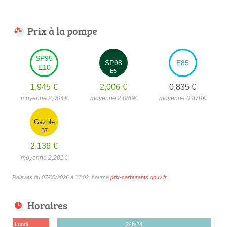
Prix à la pompe
SP95
SP98
E85
E10
E5
1,945
€
2,006
€
0,835
€
moyenne 2,004
€
moyenne 2,080
€
moyenne 0,870
€
Gazole
B7
2,136
€
moyenne 2,201
€
Relevés du 07/08/2026 à 17:02, source
prix-carburants.gouv.fr
Horaires
Lundi
24h/24