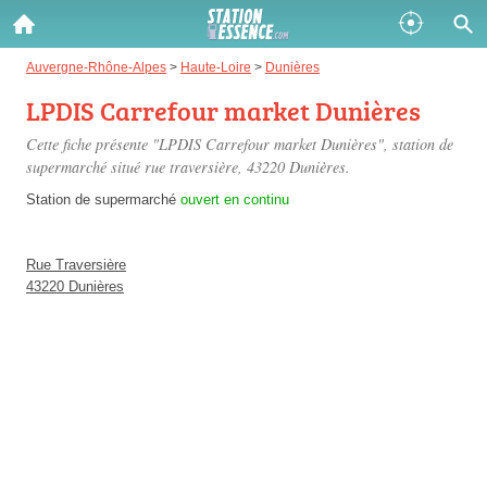
Gazole :
Auvergne-Rhône-Alpes
>
Haute-Loire
>
Dunières
LPDIS Carrefour market Dunières
Disponible
Épuisé
Cette fiche présente "LPDIS Carrefour market Dunières", station de
SP 98 :
supermarché situé
rue traversière
, 43220 Dunières.
Disponible
Épuisé
Station de supermarché
ouvert en continu
SP 95 :
Rue Traversière
Disponible
Épuisé
43220 Dunières
Fermer