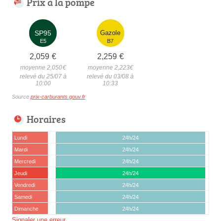
Prix à la pompe
SP95
Gazole
E5
B7
2,059
€
2,259
€
moyenne 2,050
€
moyenne 2,223
€
relevé du 25/07 à
relevé du 03/08 à
10:00
10:33
Source
prix-carburants.gouv.fr
Horaires
Lundi
24h/24
Mardi
24h/24
Mercredi
24h/24
Jeudi
24h/24
Vendredi
24h/24
Samedi
24h/24
Dimanche
24h/24
Signaler une erreur