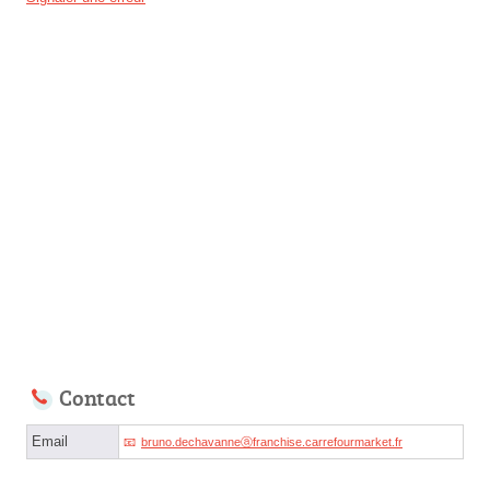
Contact
Email
bruno.dechavanneⓐfranchise.carrefourmarket.fr