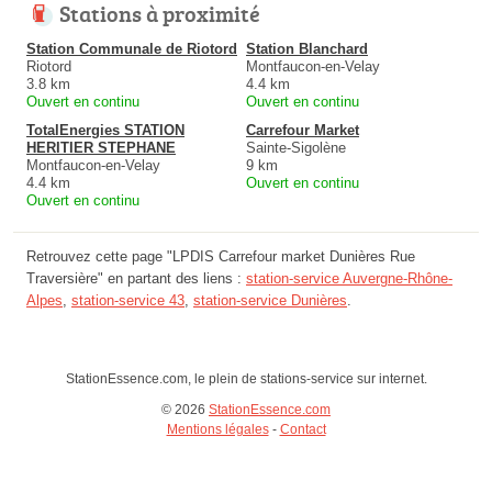
Stations à proximité
Station Communale de Riotord
Station Blanchard
Riotord
Montfaucon-en-Velay
3.8 km
4.4 km
Ouvert en continu
Ouvert en continu
TotalEnergies STATION
Carrefour Market
HERITIER STEPHANE
Sainte-Sigolène
Montfaucon-en-Velay
9 km
4.4 km
Ouvert en continu
Ouvert en continu
Retrouvez cette page "LPDIS Carrefour market Dunières Rue
Traversière" en partant des liens :
station-service Auvergne-Rhône-
Alpes
,
station-service 43
,
station-service Dunières
.
StationEssence.com, le plein de stations-service sur internet.
© 2026
StationEssence.com
Mentions légales
-
Contact