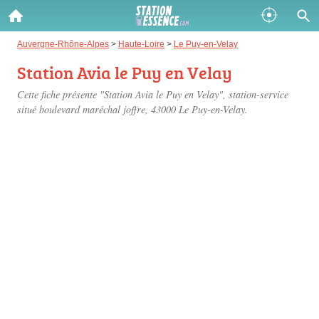
Gazole :
Auvergne-Rhône-Alpes
>
Haute-Loire
>
Le Puy-en-Velay
Station Avia le Puy en Velay
Disponible
Épuisé
Cette fiche présente "Station Avia le Puy en Velay", station-service
SP 98 :
situé
boulevard maréchal joffre
, 43000 Le Puy-en-Velay.
Disponible
Épuisé
SP 95 :
Disponible
Épuisé
Fermer