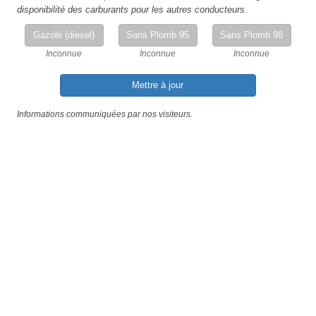
disponibilité des carburants pour les autres conducteurs.
Gazole (diesel)
Sans Plomb 95
Sans Plomb 98
Inconnue
Inconnue
Inconnue
Mettre à jour
Informations communiquées par nos visiteurs.