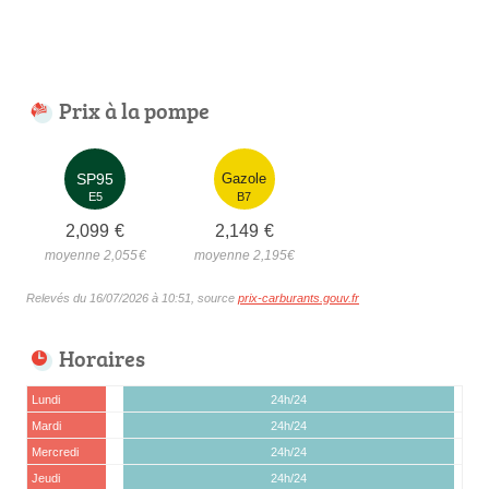
Prix à la pompe
SP95
Gazole
E5
B7
2,099
€
2,149
€
moyenne 2,055
€
moyenne 2,195
€
Relevés du 16/07/2026 à 10:51, source
prix-carburants.gouv.fr
Horaires
Lundi
24h/24
Mardi
24h/24
Mercredi
24h/24
Jeudi
24h/24