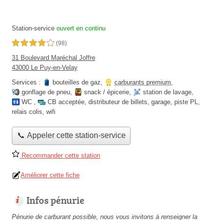
Station-service
ouvert en continu
4,0 étoiles sur 5
(98)
31 Boulevard Maréchal Joffre
43000 Le Puy-en-Velay
Services :
bouteilles de gaz
,
carburants premium
,
gonflage de pneu
,
snack / épicerie
,
station de lavage
,
WC
,
CB acceptée
,
distributeur de billets
,
garage
,
piste PL
,
relais colis
,
wifi
📞 Appeler cette station-service
Recommander cette station
Améliorer cette fiche
Infos pénurie
Pénurie de carburant possible, nous vous invitons à renseigner la