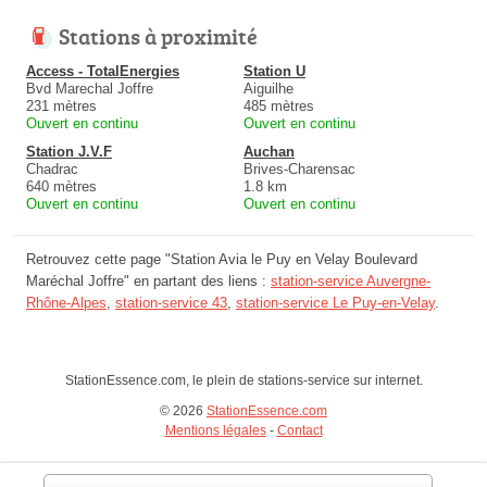
Stations à proximité
Access - TotalEnergies
Station U
Bvd Marechal Joffre
Aiguilhe
231 mètres
485 mètres
Ouvert en continu
Ouvert en continu
Station J.V.F
Auchan
Chadrac
Brives-Charensac
640 mètres
1.8 km
Ouvert en continu
Ouvert en continu
Retrouvez cette page "Station Avia le Puy en Velay Boulevard
Maréchal Joffre" en partant des liens :
station-service Auvergne-
Rhône-Alpes
,
station-service 43
,
station-service Le Puy-en-Velay
.
StationEssence.com, le plein de stations-service sur internet.
© 2026
StationEssence.com
Mentions légales
-
Contact