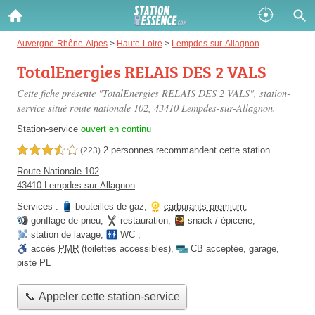
Gazole :
Auvergne-Rhône-Alpes
>
Haute-Loire
>
Lempdes-sur-Allagnon
TotalEnergies RELAIS DES 2 VALS
Disponible
Épuisé
Cette fiche présente "TotalEnergies RELAIS DES 2 VALS", station-
SP 98 :
service situé
route nationale 102
, 43410 Lempdes-sur-Allagnon.
Disponible
Épuisé
Station-service
ouvert en continu
2 personnes
recommandent
cette station.
3,5 étoiles sur 5
(223)
SP 95 :
Route Nationale 102
Disponible
Épuisé
43410 Lempdes-sur-Allagnon
Services :
bouteilles de gaz
,
carburants premium
,
gonflage de pneu
,
restauration
,
snack / épicerie
,
station de lavage
,
WC
,
accès
PMR
(toilettes accessibles)
,
CB acceptée
,
garage
,
piste PL
Fermer
📞 Appeler cette station-service