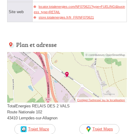
locator.totalenergies.com/NF070621?type=FUELING&busin
Site web
ess_type=RETAIL
store.totalenergies.fr/fr_FR/NF070621
Plan et adresse
© contributeurs OpenStreetMap
Corriger l’adresse ou la localisation
TotalEnergies RELAIS DES 2 VALS
Route Nationale 102
43410 Lempdes-sur-Allagnon
Trajet Waze
Trajet Maps