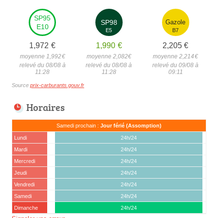
SP95
SP98
Gazole
E10
E5
B7
1,972
€
1,990
€
2,205
€
moyenne 1,992
€
moyenne 2,082
€
moyenne 2,214
€
relevé du 08/08 à
relevé du 08/08 à
relevé du 09/08 à
11:28
11:28
09:11
Source
prix-carburants.gouv.fr
Horaires
Samedi prochain :
Jour férié (Assomption)
Lundi
24h/24
Mardi
24h/24
Mercredi
24h/24
Jeudi
24h/24
Vendredi
24h/24
Samedi
24h/24
Dimanche
24h/24