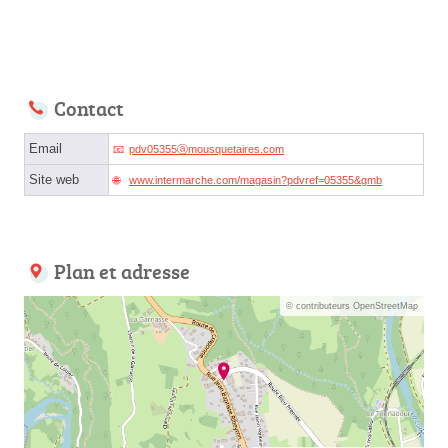
Contact
Email
pdv05355ⓐmousquetaires.com
Site web
www.intermarche.com/magasin?pdvref=05355&gmb
Plan et adresse
© contributeurs OpenStreetMap