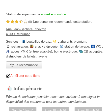
Station de supermarché
ouvert en continu
Une personne
recommande
cette station.
3,5 étoiles sur 5
(5)
Rue Jean-Baptiste Ribeyron
43130 Retournac
Services :
bouteilles de gaz
,
carburants premium
,
restauration
,
snack / épicerie
,
station de lavage
,
WC
,
accès
PMR
(entrée adaptée)
,
borne électrique
,
CB acceptée
,
distributeur de billets
,
laverie
Je recommande
Améliorer cette fiche
Infos pénurie
Pénurie de carburant possible, nous vous invitons à renseigner la
disponibilité des carburants pour les autres conducteurs.
Gazole (diesel)
Sans Plomb 95
Sans Plomb 98