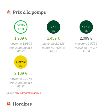
Prix à la pompe
SP95
SP95
SP98
E10
E5
E5
1,909
€
1,459
€
2,099
€
moyenne 1,980
€
moyenne 2,042
€
moyenne 2,072
€
relevé du 08/08 à
relevé du 31/07 à
relevé du 01/08 à
08:53
10:42
11:56
Gazole
B7
2,109
€
moyenne 2,197
€
relevé du 08/08 à
08:53
Source
prix-carburants.gouv.fr
Horaires