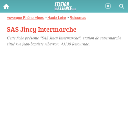
Gazole :
Auvergne-Rhône-Alpes
>
Haute-Loire
>
Retournac
SAS Jincy Intermarche
Disponible
Épuisé
Cette fiche présente "SAS Jincy Intermarche", station de supermarché
SP 98 :
situé
rue jean-baptiste ribeyron
, 43130 Retournac.
Disponible
Épuisé
SP 95 :
Disponible
Épuisé
Fermer