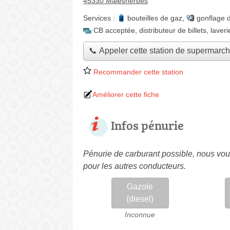
45330 Malesherbes
Services :
bouteilles de gaz
,
gonflage 
CB acceptée
,
distributeur de billets
,
laveri
📞 Appeler cette station de supermarc
Recommander cette station
Améliorer cette fiche
Infos pénurie
Pénurie de carburant possible, nous vous
pour les autres conducteurs.
Gazole
(diesel)
Inconnue