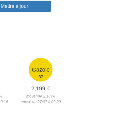
Mettre à jour
Gazole
B7
2,199
€
1
€
moyenne 2,187
€
10:18
relevé du 27/07 à 09:29