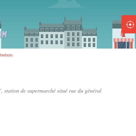
ole :
Disponible
Épuisé
8 :
herbois
Disponible
Épuisé
5 :
", station de supermarché situé
rue du général
Disponible
Épuisé
Fe