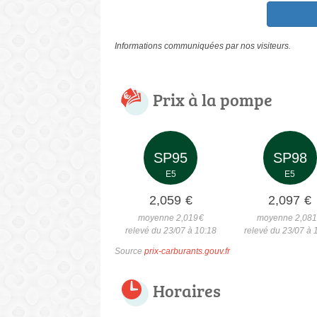
Informations communiquées par nos visiteurs.
Prix à la pompe
SP95
SP98
E5
E5
2,059
€
2,097
€
moyenne 2,019
€
moyenne 2,08
relevé du 23/07 à 10:18
relevé du 23/07 à 
Source
prix-carburants.gouv.fr
Horaires