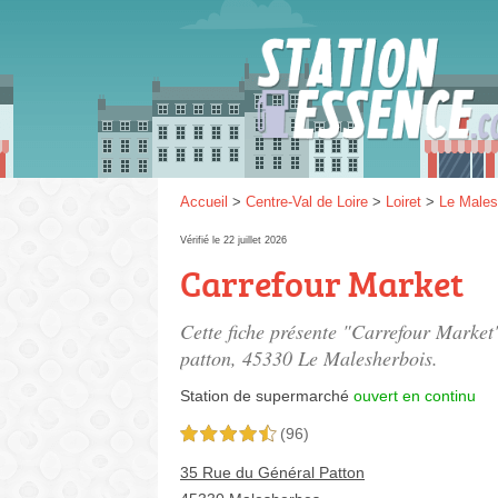
Gaz
SP 9
Accueil
>
Centre-Val de Loire
>
Loiret
>
Le Males
Vérifié le 22 juillet 2026
Carrefour Market
SP 9
Cette fiche présente "Carrefour Market
patton
, 45330 Le Malesherbois.
Station de supermarché
ouvert en continu
(96)
4,5 étoiles sur 5
35 Rue du Général Patton