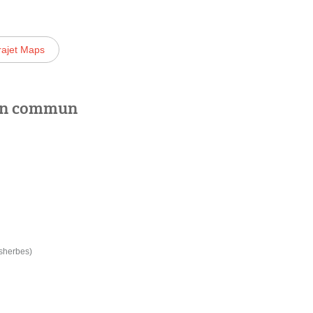
rajet Maps
 en commun
esherbes)