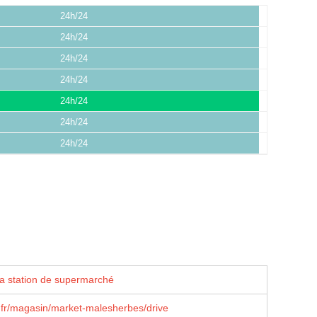
24h/24
24h/24
24h/24
24h/24
24h/24
24h/24
24h/24
la station de supermarché
.fr/magasin/market-malesherbes/drive