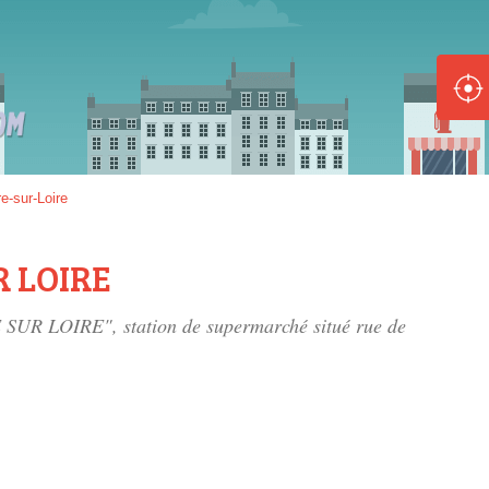
ole :
Disponible
Épuisé
8 :
e-sur-Loire
Disponible
Épuisé
R LOIRE
5 :
E SUR LOIRE", station de supermarché situé
rue de
Disponible
Épuisé
Fe