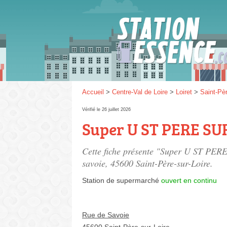
Gaz
SP 9
Accueil
>
Centre-Val de Loire
>
Loiret
>
Saint-Pèr
Vérifié le 26 juillet 2026
Super U ST PERE SU
SP 9
Cette fiche présente "Super U ST PER
savoie
, 45600 Saint-Père-sur-Loire.
Station de supermarché
ouvert en continu
Rue de Savoie