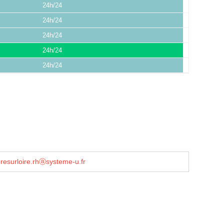
24h/24
24h/24
24h/24
24h/24
24h/24
resurloire.rhⓐsysteme-u.fr