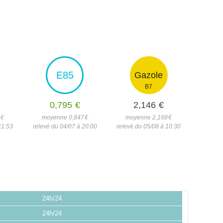
E85
Gazole
B7
0,795
€
2,146
€
6
€
moyenne 0,847
€
moyenne 2,168
€
11:53
relevé du 04/07 à 20:00
relevé du 05/08 à 10:30
24h/24
24h/24