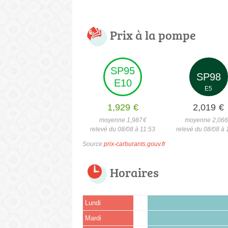
Prix à la pompe
SP95
SP98
E10
E5
1,929
€
2,019
€
moyenne 1,987
€
moyenne 2,06
relevé du 08/08 à 11:53
relevé du 08/08 à 
Source
prix-carburants.gouv.fr
Horaires
Lundi
Mardi