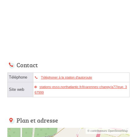
Contact
Téléphone
Téléphoner à la station d'autoroute
stations-esso.northatlantic.fr/l/varennes-changy/a77/eup_3
Site web
67999
Plan et adresse
© contributeurs OpenStreetMap