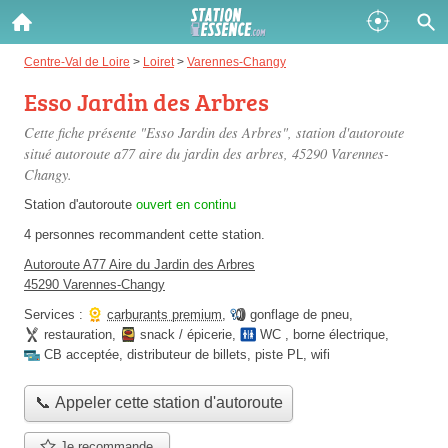
Gazole :
Centre-Val de Loire
>
Loiret
>
Varennes-Changy
Esso Jardin des Arbres
Disponible
Épuisé
Cette fiche présente "Esso Jardin des Arbres", station d'autoroute
SP 98 :
situé
autoroute a77 aire du jardin des arbres
, 45290 Varennes-
Changy.
Disponible
Épuisé
Station d'autoroute
ouvert en continu
SP 95 :
4 personnes
recommandent
cette station.
Disponible
Épuisé
Autoroute A77 Aire du Jardin des Arbres
45290 Varennes-Changy
Services :
carburants premium
,
gonflage de pneu
,
restauration
,
snack / épicerie
,
WC
,
borne électrique
,
CB acceptée
,
distributeur de billets
,
piste PL
,
wifi
Fermer
📞 Appeler cette station d'autoroute
Je recommande