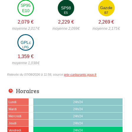
SP95
SP98
Gazole
E10
E5
B7
2,079
€
2,229
€
2,269
€
moyenne 2,017
€
moyenne 2,099
€
moyenne 2,175
€
GPLc
LPG
1,359
€
moyenne 1,038
€
Relevés du 07/08/2026 à 11:56, source
prix-carburants.gouv.fr
Horaires
Lundi
24h/24
Mardi
24h/24
Mercredi
24h/24
Jeudi
24h/24
Vendredi
24h/24