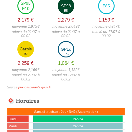
SP95
SP98
E85
E10
E5
2,179
€
2,279
€
1,159
€
moyenne 1,975
€
moyenne 2,043
€
moyenne 0,847
€
relevé du 21/07 à
relevé du 21/07 à
relevé du 17/07 à
00:02
00:02
00:02
Gazole
GPLc
B7
LPG
2,259
€
1,064
€
moyenne 2,169
€
moyenne 1,182
€
relevé du 21/07 à
relevé du 17/07 à
00:02
00:02
Source
prix-carburants.gouv.fr
Horaires
Samedi prochain :
Jour férié (Assomption)
Lundi
24h/24
Mardi
24h/24