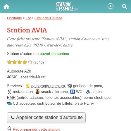
Gazole :
Occitanie
>
Lot
>
Cœur-de-Causse
Station AVIA
Disponible
Épuisé
Cette fiche présente "Station AVIA", station d'autoroute situé
SP 98 :
autoroute a20
, 46240 Cœur-de-Causse.
Disponible
Épuisé
Station d'autoroute
ouvert en continu
4,0 étoiles sur 5
(2540)
SP 95 :
Autoroute A20
Disponible
Épuisé
46240 Labastide-Murat
Services :
carburants premium
,
gonflage de pneu
,
restauration
,
snack / épicerie
,
WC
,
accès
PMR
(entrée adaptée, toilettes accessibles)
,
borne électrique
,
CB acceptée
,
distributeur de billets
,
piste PL
,
wifi
Fermer
📞 Appeler cette station d'autoroute
Recommander cette station