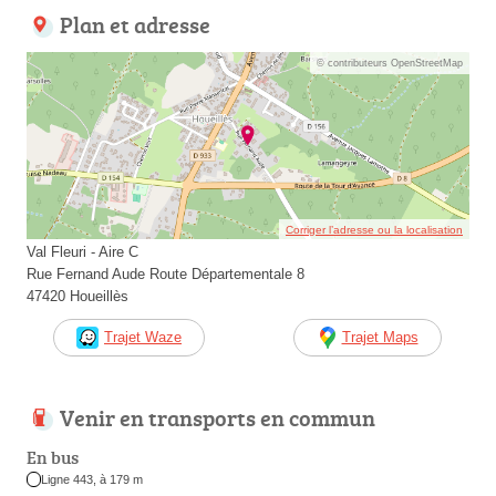
Plan et adresse
© contributeurs OpenStreetMap
Corriger l’adresse ou la localisation
Val Fleuri - Aire C
Rue Fernand Aude Route Départementale 8
47420 Houeillès
Trajet Waze
Trajet Maps
Venir en transports en commun
En bus
Ligne 443, à 179 m