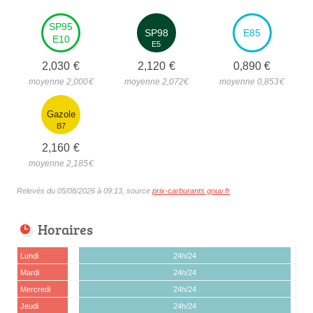
SP95
SP98
E85
E10
E5
2,030
€
2,120
€
0,890
€
moyenne 2,000
€
moyenne 2,072
€
moyenne 0,853
€
Gazole
B7
2,160
€
moyenne 2,185
€
Relevés du 05/08/2026 à 09:13, source
prix-carburants.gouv.fr
Horaires
Lundi
24h/24
Mardi
24h/24
Mercredi
24h/24
Jeudi
24h/24