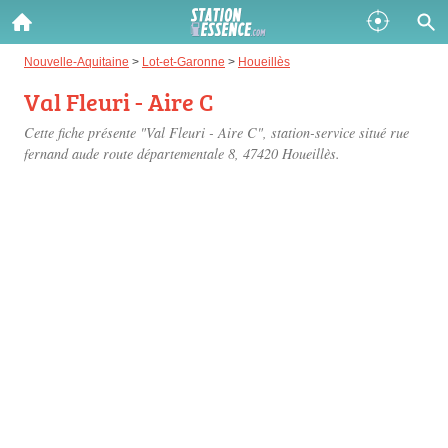
Gazole :
Nouvelle-Aquitaine
>
Lot-et-Garonne
>
Houeillès
Val Fleuri - Aire C
Disponible
Épuisé
Cette fiche présente "Val Fleuri - Aire C", station-service situé
rue
SP 98 :
fernand aude route départementale 8
, 47420 Houeillès.
Disponible
Épuisé
SP 95 :
Disponible
Épuisé
Fermer