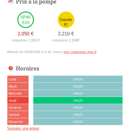
Prix à la pompe
SP95
Gazole
E10
B7
2,050
€
2,210
€
moyenne 1,991
€
moyenne 2,188
€
Relevés du 04/08/2026 à 11:42, source
prix-carburants.gouv.fr
Horaires
Lundi
24h/24
Mardi
24h/24
Mercredi
24h/24
Jeudi
24h/24
Vendredi
24h/24
Samedi
24h/24
Dimanche
24h/24
Signaler une erreur