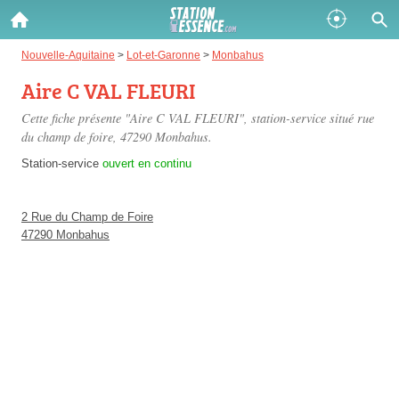
Gazole :
Nouvelle-Aquitaine
>
Lot-et-Garonne
>
Monbahus
Aire C VAL FLEURI
Disponible
Épuisé
Cette fiche présente "Aire C VAL FLEURI", station-service situé
rue
SP 98 :
du champ de foire
, 47290 Monbahus.
Disponible
Épuisé
Station-service
ouvert en continu
SP 95 :
2 Rue du Champ de Foire
Disponible
Épuisé
47290 Monbahus
Fermer