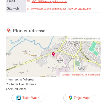
Email
pdv11128ⓐmousquetaires.com
Site web
www.intermarche.com/magasin?pdvref=11128&gmb
Plan et adresse
© contributeurs OpenStreetMap
Corriger l’adresse ou la localisation
Intermarche Villereal
Route de Castillonnes
47210 Villeréal
Trajet Waze
Trajet Maps