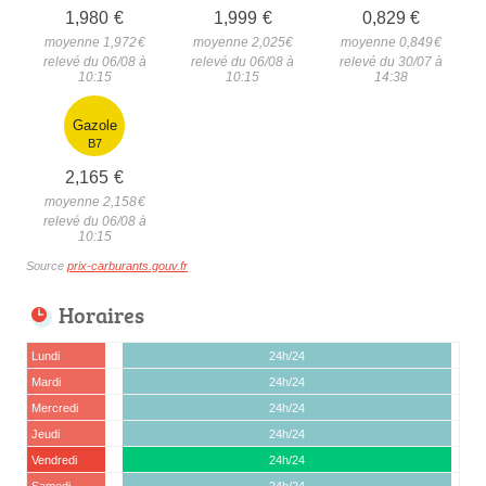
1,980
€
1,999
€
0,829
€
moyenne 1,972
€
moyenne 2,025
€
moyenne 0,849
€
relevé du 06/08 à
relevé du 06/08 à
relevé du 30/07 à
10:15
10:15
14:38
Gazole
B7
2,165
€
moyenne 2,158
€
relevé du 06/08 à
10:15
Source
prix-carburants.gouv.fr
Horaires
Lundi
24h/24
Mardi
24h/24
Mercredi
24h/24
Jeudi
24h/24
Vendredi
24h/24