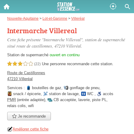
Gazole :
Nouvelle-Aquitaine
>
Lot-et-Garonne
>
Villeréal
Intermarche Villereal
Disponible
Épuisé
Cette fiche présente "Intermarche Villereal", station de supermarché
SP 98 :
situé
route de castillonnes
, 47210 Villeréal.
Disponible
Épuisé
Station de supermarché
ouvert en continu
Une personne
recommande
cette station.
3,0 étoiles sur 5
(22)
SP 95 :
Route de Castillonnes
Disponible
Épuisé
47210 Villeréal
Services :
bouteilles de gaz
,
gonflage de pneu
,
snack / épicerie
,
station de lavage
,
WC
,
accès
PMR
(entrée adaptée)
,
CB acceptée
,
laverie
,
piste PL
,
relais colis
,
wifi
Je recommande
Fermer
Améliorer cette fiche