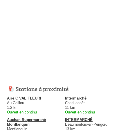
Stations à proximité
Aire C VAL FLEURI
Intermarché
Au Caillou
Castillonnès
1.2 km
11 km
Ouvert en continu
Ouvert en continu
Auchan Supermarché
INTERMARCHÉ
Monflanquin
Beaumontois-en-Périgord
Monflanquin
13 km