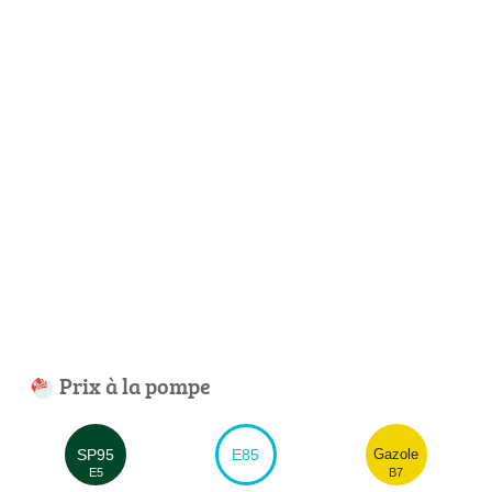
Prix à la pompe
SP95
E85
Gazole
E5
B7