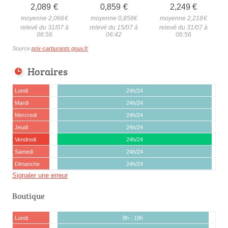
2,089
€
0,859
€
2,249
€
moyenne 2,066
€
moyenne 0,858
€
moyenne 2,218
€
relevé du 31/07 à
relevé du 15/07 à
relevé du 31/07 à
06:56
06:42
06:56
Source
prix-carburants.gouv.fr
Horaires
Lundi
24h/24
Mardi
24h/24
Mercredi
24h/24
Jeudi
24h/24
Vendredi
24h/24
Samedi
24h/24
Dimanche
24h/24
Signaler une erreur
Boutique
Lundi
8h - 19h