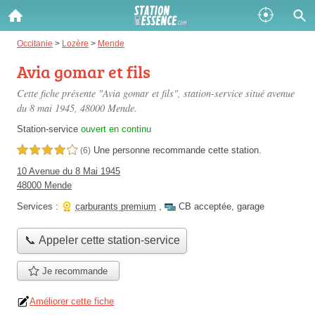
Gazole :
Occitanie
>
Lozère
>
Mende
Avia gomar et fils
Disponible
Épuisé
Cette fiche présente "Avia gomar et fils", station-service situé
avenue
SP 98 :
du 8 mai 1945
, 48000 Mende.
Disponible
Épuisé
Station-service
ouvert en continu
Une personne
recommande
cette station.
4,0 étoiles sur 5
(6)
SP 95 :
10 Avenue du 8 Mai 1945
Disponible
Épuisé
48000 Mende
Services :
carburants premium
,
CB acceptée
,
garage
📞 Appeler cette station-service
Je recommande
Fermer
Améliorer cette fiche