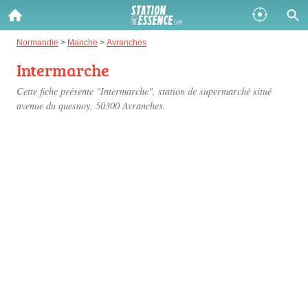
Gazole :
Normandie
>
Manche
>
Avranches
Intermarche
Disponible
Épuisé
Cette fiche présente "Intermarche", station de supermarché situé
SP 98 :
avenue du quesnoy
, 50300 Avranches.
Disponible
Épuisé
SP 95 :
Disponible
Épuisé
Fermer