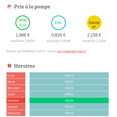
Prix à la pompe
SP95
E85
Gazole
E10
B7
1,988
€
0,828
€
2,158
€
moyenne 1,995
€
moyenne 0,839
€
moyenne 2,190
€
Relevés du 05/08/2026 à 09:37, source
prix-carburants.gouv.fr
Horaires
Lundi
24h/24
Mardi
24h/24
Mercredi
24h/24
Jeudi
24h/24
Vendredi
24h/24
Samedi
24h/24
Dimanche
24h/24